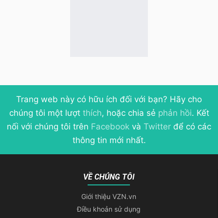
Trang web này có hữu ích đối với bạn? Hãy cho
chúng tôi một lượt
thích
, hoặc chia sẻ
phản hồi
. Kết
nối với chúng tôi trên
Facebook
và
Twitter
để có các
thông tin mới nhất.
VỀ CHÚNG TÔI
Giới thiệu VZN.vn
Điều khoản sử dụng