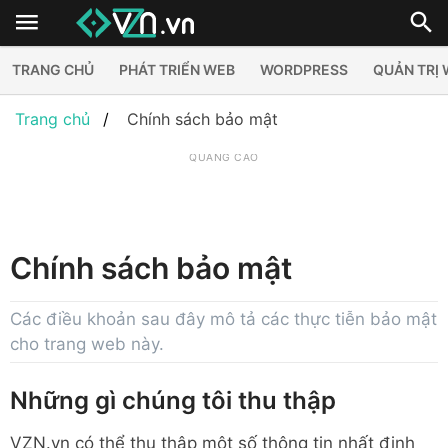
TRANG CHỦ
PHÁT TRIỂN WEB
WORDPRESS
QUẢN TRỊ
Trang chủ
Chính sách bảo mật
QUẢNG CÁO
Chính sách bảo mật
Các điều khoản sau đây mô tả các thực tiễn bảo mật
cho trang web này.
Những gì chúng tôi thu thập
VZN.vn có thể thu thập một số thông tin nhất định