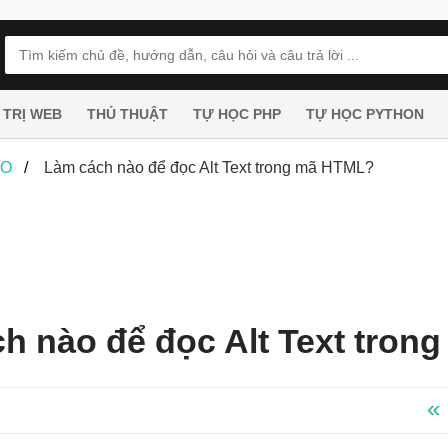
 TRỊ WEB
THỦ THUẬT
TỰ HỌC PHP
TỰ HỌC PYTHON
EO
Làm cách nào để đọc Alt Text trong mã HTML?
h nào để đọc Alt Text tro