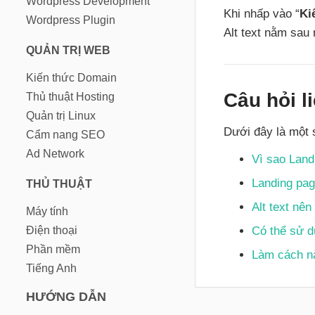
Wordpress Development
Khi nhấp vào “
Ki
Wordpress Plugin
Alt text nằm sau
QUẢN TRỊ WEB
Kiến thức Domain
Câu hỏi l
Thủ thuật Hosting
Quản trị Linux
Dưới đây là một 
Cẩm nang SEO
Ad Network
Vì sao Land
Landing pag
THỦ THUẬT
Alt text nên
Máy tính
Điện thoại
Có thể sử d
Phần mềm
Làm cách nà
Tiếng Anh
HƯỚNG DẪN