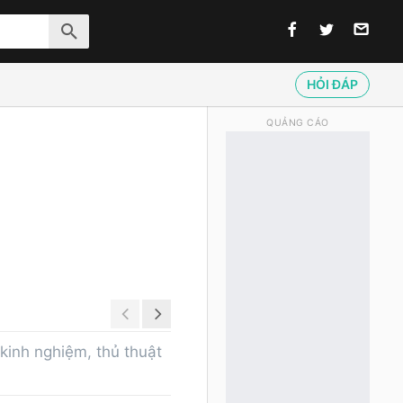
HỎI ĐÁP
QUẢNG CÁO
kinh nghiệm, thủ thuật