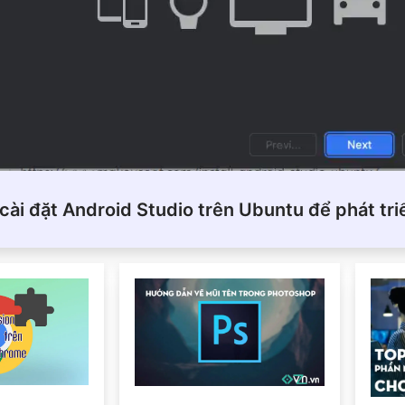
ài đặt Android Studio trên Ubuntu để phát tr