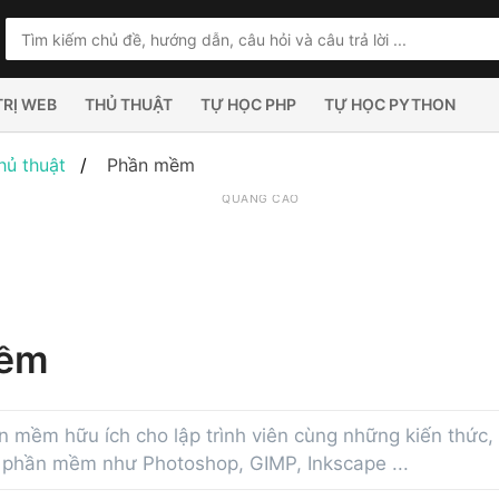
TRỊ WEB
THỦ THUẬT
TỰ HỌC PHP
TỰ HỌC PYTHON
hủ thuật
Phần mềm
QUẢNG CÁO
mềm
n mềm hữu ích cho lập trình viên cùng những kiến thức, 
 phần mềm như Photoshop, GIMP, Inkscape ...