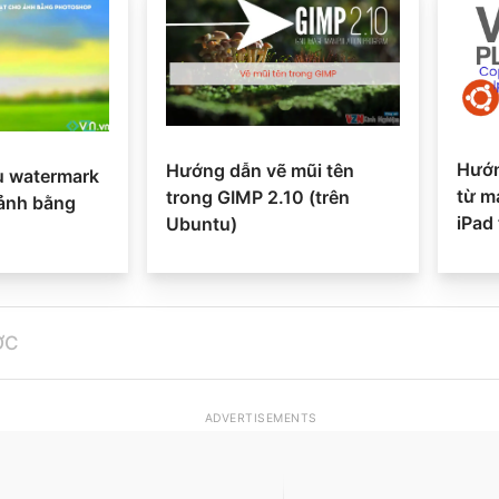
Hướn
Hướng dẫn vẽ mũi tên
u watermark
từ m
trong GIMP 2.10 (trên
 ảnh bằng
iPad
Ubuntu)
ỚC
ADVERTISEMENTS