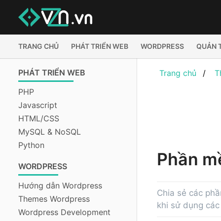
TRANG CHỦ
PHÁT TRIỂN WEB
WORDPRESS
QUẢN 
PHÁT TRIỂN WEB
Trang chủ
T
PHP
Javascript
HTML/CSS
MySQL & NoSQL
Python
Phần 
WORDPRESS
Hướng dẫn Wordpress
Chia sẻ các phầ
Themes Wordpress
khi sử dụng các
Wordpress Development