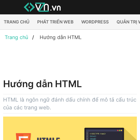
TRANG CHỦ
PHÁT TRIỂN WEB
WORDPRESS
QUẢN TRỊ
Trang chủ
Hướng dẫn HTML
Hướng dẫn HTML
HTML là ngôn ngữ đánh dấu chính để mô tả cấu trúc
của các trang web.