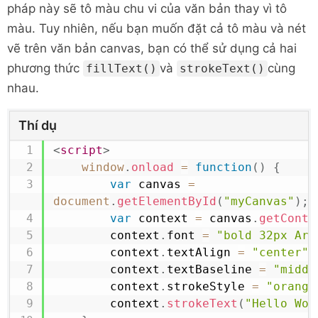
pháp này sẽ tô màu chu vi của văn bản thay vì tô
màu. Tuy nhiên, nếu bạn muốn đặt cả tô màu và nét
vẽ trên văn bản canvas, bạn có thể sử dụng cả hai
phương thức
và
cùng
fillText()
strokeText()
nhau.
Thí dụ
<
script
>
window
.
onload
=
function
(
)
{
var
 canvas 
=
document
.
getElementById
(
"myCanvas"
)
;
var
 context 
=
 canvas
.
getConte
        context
.
font
=
"bold 32px Ari
        context
.
textAlign
=
"center"
;
        context
.
textBaseline
=
"middl
        context
.
strokeStyle
=
"orange
        context
.
strokeText
(
"Hello Wor