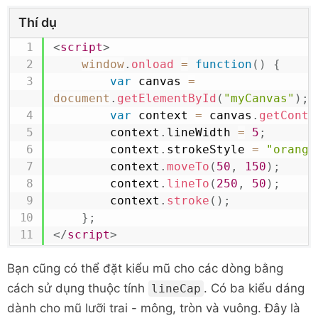
Thí dụ
<
script
>
window
.
onload
=
function
(
)
{
var
 canvas 
=
document
.
getElementById
(
"myCanvas"
)
;
var
 context 
=
 canvas
.
getConte
        context
.
lineWidth
=
5
;
        context
.
strokeStyle
=
"orange
        context
.
moveTo
(
50
,
150
)
;
        context
.
lineTo
(
250
,
50
)
;
        context
.
stroke
(
)
;
}
;
</
script
>
Bạn cũng có thể đặt kiểu mũ cho các dòng bằng
cách sử dụng thuộc tính
. Có ba kiểu dáng
lineCap
dành cho mũ lưỡi trai - mông, tròn và vuông. Đây là