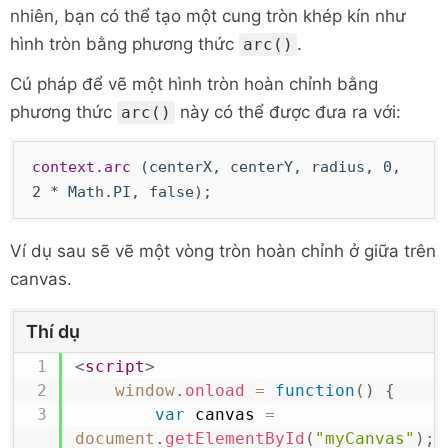
nhiên, bạn có thể tạo một cung tròn khép kín như
hình tròn bằng phương thức
.
arc()
Cú pháp để vẽ một hình tròn hoàn chỉnh bằng
phương thức
này có thể được đưa ra với:
arc()
context.arc
(centerX, centerY, radius, 0,
2 * Math.PI, false);
Ví dụ sau sẽ vẽ một vòng tròn hoàn chỉnh ở giữa trên
canvas.
Thí dụ
<
script
>
window
.
onload
=
function
(
)
{
var
 canvas 
=
document
.
getElementById
(
"myCanvas"
)
;