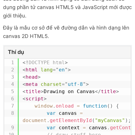
dụng phần tử canvas HTML5 và JavaScript mới được
giới thiệu.
Đây là mẫu cơ sở để vẽ đường dẫn và hình dạng lên
canvas 2D HTML5.
Thí dụ
<!
DOCTYPE
html
>
<
html
lang
=
"
en
"
>
<
head
>
<
meta
charset
=
"
utf-8
"
>
<
title
>
Drawing on Canvas
</
title
>
<
script
>
window
.
onload
=
function
(
)
{
var
 canvas 
=
document
.
getElementById
(
"myCanvas"
)
;
var
 context 
=
 canvas
.
getConte
// draw stuff here