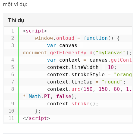
một ví dụ:
Thí dụ
<
script
>
window
.
onload
=
function
(
)
{
var
 canvas 
=
document
.
getElementById
(
"myCanvas"
)
;
var
 context 
=
 canvas
.
getConte
        context
.
lineWidth
=
10
;
        context
.
strokeStyle
=
"orange
        context
.
lineCap
=
"round"
;
        context
.
arc
(
150
,
150
,
80
,
1.2
*
Math
.
PI
,
false
)
;
        context
.
stroke
(
)
;
}
;
</
script
>