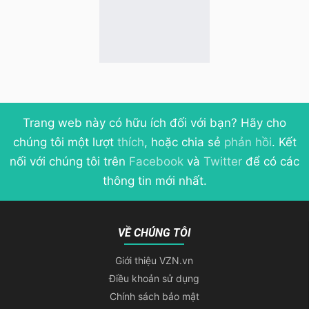
Trang web này có hữu ích đối với bạn? Hãy cho
chúng tôi một lượt
thích
, hoặc chia sẻ
phản hồi
. Kết
nối với chúng tôi trên
Facebook
và
Twitter
để có các
thông tin mới nhất.
VỀ CHÚNG TÔI
Giới thiệu VZN.vn
Điều khoản sử dụng
Chính sách bảo mật