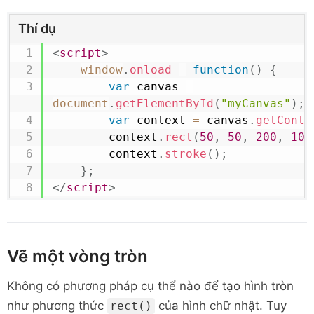
Thí dụ
<
script
>
window
.
onload
=
function
(
)
{
var
 canvas 
=
document
.
getElementById
(
"myCanvas"
)
;
var
 context 
=
 canvas
.
getConte
        context
.
rect
(
50
,
50
,
200
,
100
        context
.
stroke
(
)
;
}
;
</
script
>
Vẽ một vòng tròn
Không có phương pháp cụ thể nào để tạo hình tròn
như phương thức
của hình chữ nhật. Tuy
rect()