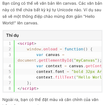
Bạn cũng có thể vẽ văn bản lên canvas. Các văn bản
này có thể chứa bất kỳ ký tự Unicode nào. Ví dụ sau
sẽ vẽ một thông điệp chào mừng đơn giản "Hello
World!" lên canvas.
Thí dụ
<
script
>
window
.
onload
=
function
(
)
{
var
 canvas 
=
document
.
getElementById
(
"myCanvas"
)
;
var
 context 
=
 canvas
.
getConte
        context
.
font
=
"bold 32px Ari
        context
.
fillText
(
"Hello World
}
;
</
script
>
Ngoài ra, bạn có thể đặt màu và căn chỉnh của văn