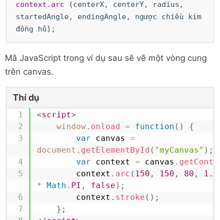
context.arc
(centerX, centerY, radius,
startedAngle, endingAngle, ngược chiều kim
đồng hồ);
Mã JavaScript trong ví dụ sau sẽ vẽ một vòng cung
trên canvas.
Thí dụ
<
script
>
window
.
onload
=
function
(
)
{
var
 canvas 
=
document
.
getElementById
(
"myCanvas"
)
;
var
 context 
=
 canvas
.
getConte
        context
.
arc
(
150
,
150
,
80
,
1.2
*
Math
.
PI
,
false
)
;
        context
.
stroke
(
)
;
}
;