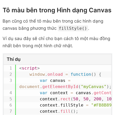
Tô màu bên trong Hình dạng Canvas
Bạn cũng có thể tô màu bên trong các hình dạng
canvas bằng phương thức
.
fillStyle()
Ví dụ sau đây sẽ chỉ cho bạn cách tô một màu đồng
nhất bên trong một hình chữ nhật.
Thí dụ
<
script
>
window
.
onload
=
function
(
)
{
var
 canvas 
=
document
.
getElementById
(
"myCanvas"
)
;
var
 context 
=
 canvas
.
getConte
        context
.
rect
(
50
,
50
,
200
,
100
        context
.
fillStyle
=
"#FB8B89"
        context
.
fill
(
)
;