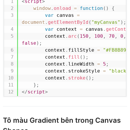
<
script
>
window
.
onload
=
function
(
)
{
var
 canvas 
=
document
.
getElementById
(
"myCanvas"
)
;
var
 context 
=
 canvas
.
getConte
        context
.
arc
(
150
,
100
,
70
,
0
,
false
)
;
        context
.
fillStyle
=
"#FB8B89"
        context
.
fill
(
)
;
        context
.
lineWidth
=
5
;
        context
.
strokeStyle
=
"black"
        context
.
stroke
(
)
;
}
;
</
script
>
Tô màu Gradient bên trong Canvas