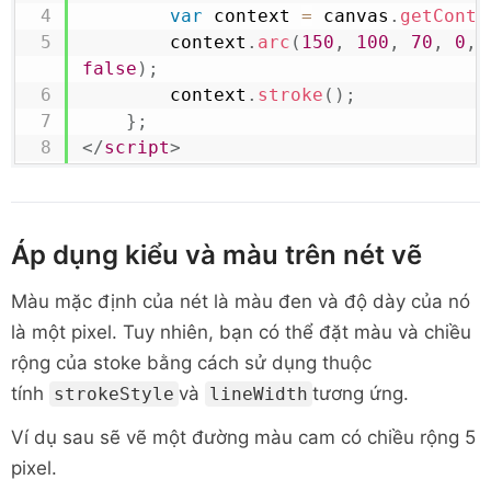
var
 context 
=
 canvas
.
getConte
        context
.
arc
(
150
,
100
,
70
,
0
,
false
)
;
        context
.
stroke
(
)
;
}
;
</
script
>
Áp dụng kiểu và màu trên nét vẽ
Màu mặc định của nét là màu đen và độ dày của nó
là một pixel. Tuy nhiên, bạn có thể đặt màu và chiều
rộng của stoke bằng cách sử dụng thuộc
tính
và
tương ứng.
strokeStyle
lineWidth
Ví dụ sau sẽ vẽ một đường màu cam có chiều rộng 5
pixel.