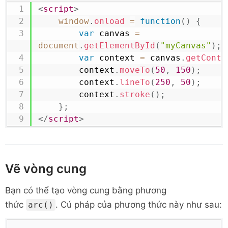
<
script
>
window
.
onload
=
function
(
)
{
var
 canvas 
=
document
.
getElementById
(
"myCanvas"
)
;
var
 context 
=
 canvas
.
getConte
        context
.
moveTo
(
50
,
150
)
;
        context
.
lineTo
(
250
,
50
)
;
        context
.
stroke
(
)
;
}
;
</
script
>
Vẽ vòng cung
Bạn có thể tạo vòng cung bằng phương
thức
. Cú pháp của phương thức này như sau:
arc()