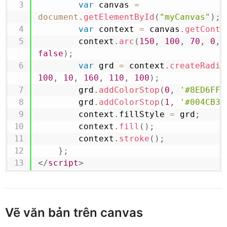
var
 canvas 
=
document
.
getElementById
(
"myCanvas"
)
;
var
 context 
=
 canvas
.
getConte
        context
.
arc
(
150
,
100
,
70
,
0
,
false
)
;
var
 grd 
=
 context
.
createRadia
100
,
10
,
160
,
110
,
100
)
;
        grd
.
addColorStop
(
0
,
'#8ED6FF'
        grd
.
addColorStop
(
1
,
'#004CB3'
        context
.
fillStyle
=
 grd
;
        context
.
fill
(
)
;
        context
.
stroke
(
)
;
}
;
</
script
>
Vẽ văn bản trên canvas