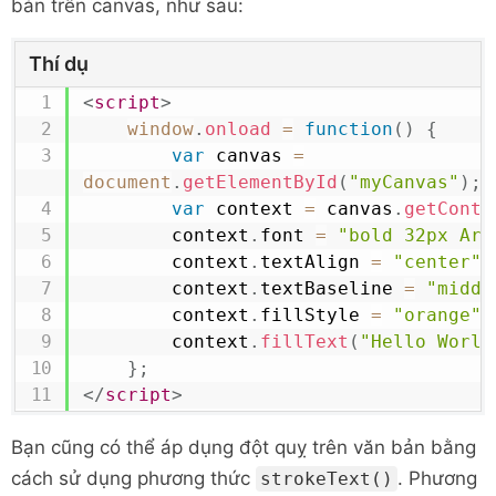
bản trên canvas, như sau:
Thí dụ
<
script
>
window
.
onload
=
function
(
)
{
var
 canvas 
=
document
.
getElementById
(
"myCanvas"
)
;
var
 context 
=
 canvas
.
getConte
        context
.
font
=
"bold 32px Ari
        context
.
textAlign
=
"center"
;
        context
.
textBaseline
=
"middl
        context
.
fillStyle
=
"orange"
;
        context
.
fillText
(
"Hello World
}
;
</
script
>
Bạn cũng có thể áp dụng đột quỵ trên văn bản bằng
cách sử dụng phương thức
. Phương
strokeText()