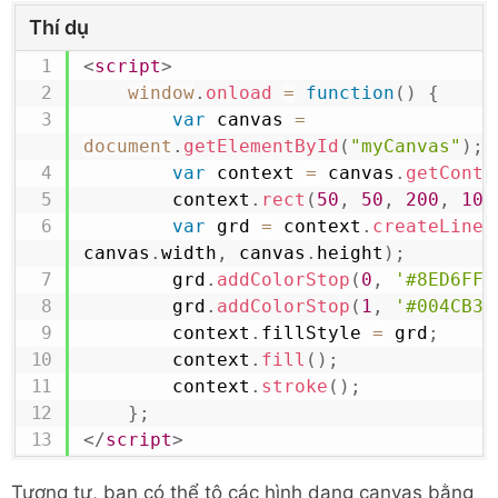
Thí dụ
<
script
>
window
.
onload
=
function
(
)
{
var
 canvas 
=
document
.
getElementById
(
"myCanvas"
)
;
var
 context 
=
 canvas
.
getConte
        context
.
rect
(
50
,
50
,
200
,
100
var
 grd 
=
 context
.
createLinea
canvas
.
width
,
 canvas
.
height
)
;
        grd
.
addColorStop
(
0
,
'#8ED6FF'
        grd
.
addColorStop
(
1
,
'#004CB3'
        context
.
fillStyle
=
 grd
;
        context
.
fill
(
)
;
        context
.
stroke
(
)
;
}
;
</
script
>
Tương tự, bạn có thể tô các hình dạng canvas bằng