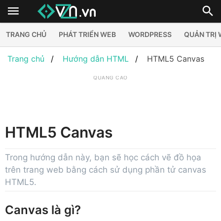
TRANG CHỦ
PHÁT TRIỂN WEB
WORDPRESS
QUẢN TRỊ
Trang chủ
Hướng dẫn HTML
HTML5 Canvas
QUẢNG CÁO
HTML5 Canvas
Trong hướng dẫn này, bạn sẽ học cách vẽ đồ họa
trên trang web bằng cách sử dụng phần tử canvas
HTML5.
Canvas là gì?