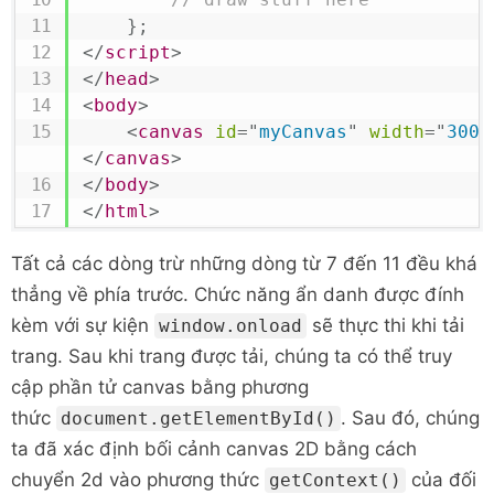
}
;
</
script
>
</
head
>
<
body
>
<
canvas
id
=
"
myCanvas
"
width
=
"
300
"
</
canvas
>
</
body
>
</
html
>
Tất cả các dòng trừ những dòng từ 7 đến 11 đều khá
thẳng về phía trước. Chức năng ẩn danh được đính
kèm với sự kiện
sẽ thực thi khi tải
window.onload
trang. Sau khi trang được tải, chúng ta có thể truy
cập phần tử canvas bằng phương
thức
. Sau đó, chúng
document.getElementById()
ta đã xác định bối cảnh canvas 2D bằng cách
chuyển 2d vào phương thức
của đối
getContext()