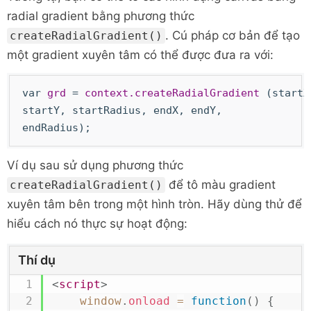
radial gradient bằng phương thức
. Cú pháp cơ bản để tạo
createRadialGradient()
một gradient xuyên tâm có thể được đưa ra với:
var
grd
=
context.createRadialGradient
(startX
startY, startRadius, endX, endY,
endRadius);
Ví dụ sau sử dụng phương thức
để tô màu gradient
createRadialGradient()
xuyên tâm bên trong một hình tròn. Hãy dùng thử để
hiểu cách nó thực sự hoạt động:
Thí dụ
<
script
>
window
.
onload
=
function
(
)
{