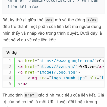
<a href="/admin/tutorial/url"> Văn bản
liên kết </a>
Bất kỳ thứ gì giữa thẻ
mở và thẻ đóng
<a>
</a>
đều trở thành một phần của liên kết mà người dùng
nhìn thấy và nhấp vào trong trình duyệt. Dưới đây là
một số ví dụ về các liên kết:
Ví dụ
<
a
href
=
"
https://www.google.com/
"
>
Goo
<
a
href
=
"
https://vzn.vn/
"
>
VZN.vn
</
a
>
<
a
href
=
"
images/logo.jpg
"
>
<
img
src
=
"
logo-thumb.jpg
"
alt
=
"
lo
</
a
>
Thuộc tính
xác định mục tiêu của liên kết. Giá
href
trị của nó có thể là một URL tuyệt đối hoặc tương