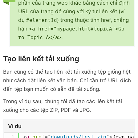
phần của trang web khác bằng cách chỉ định
URL của trang đó cùng với ký tự liên kết (ví
dụ
) trong thuộc tính href, chẳng
#elementId
hạn
<a href="mypage.html#topicA">Go
.
to Topic A</a>
Tạo liên kết tải xuống
Bạn cũng có thể tạo liên kết tải xuống tệp giống hệt
như cách đặt liên kết văn bản. Chỉ cần trỏ URL đích
đến tệp bạn muốn có sẵn để tải xuống.
Trong ví dụ sau, chúng tôi đã tạo các liên kết tải
xuống cho các tệp ZIP, PDF và JPG.
Ví dụ
<
a
href
=
"
downloads/test.zip
"
>
Download