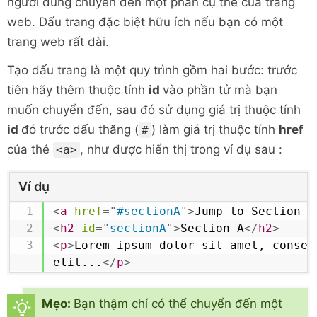
người dùng chuyển đến một phần cụ thể của trang
web. Dấu trang đặc biệt hữu ích nếu bạn có một
trang web rất dài.
Tạo dấu trang là một quy trình gồm hai bước: trước
tiên hãy thêm thuộc tính
id
vào phần tử mà bạn
muốn chuyển đến, sau đó sử dụng giá trị thuộc tính
id
đó trước dấu thăng (
) làm giá trị thuộc tính
href
#
của thẻ
, như được hiển thị trong ví dụ sau :
<a>
Ví dụ
<
a
href
=
"
#sectionA
"
>
Jump to Section A
<
h2
id
=
"
sectionA
"
>
Section A
</
h2
>
<
p
>
Lorem ipsum dolor sit amet, consect
elit...
</
p
>
Mẹo:
Bạn thậm chí có thể chuyển đến một