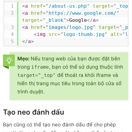
<
a
href
=
"
/about-us.php
"
target
=
"
_top
"
<
a
href
=
"
https://www.google.com/
"
target
=
"
_blank
"
>
Google
</
a
>
<
a
href
=
"
images/logo.jpg
"
target
=
"
_pa
<
img
src
=
"
logo-thumb.jpg
"
alt
=
"
lo
</
a
>
Mẹo:
Nếu trang web của bạn được đặt bên
trong
, bạn có thể sử dụng thuộc tính
iframe
để thoát ra khỏi iframe và
target="_top"
hiển thị trang mục tiêu trong toàn bộ cửa sổ
trình duyệt.
Tạo neo đánh dấu
Bạn cũng có thể tạo neo đánh dấu để cho phép