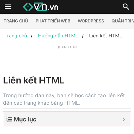
TRANG CHỦ
PHÁT TRIỂN WEB
WORDPRESS
QUẢN TRỊ
Trang chủ
Hướng dẫn HTML
Liên kết HTML
QUẢNG CÁO
Liên kết HTML
Trong hướng dẫn này, bạn sẽ học cách tạo liên kết
đến các trang khác bằng HTML.
Mục lục