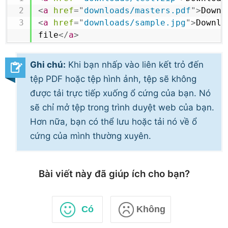
<
a
href
=
"
downloads/masters.pdf
"
>
Downl
<
a
href
=
"
downloads/sample.jpg
"
>
Downlo
file
</
a
>
Ghi chú:
Khi bạn nhấp vào liên kết trỏ đến
tệp PDF hoặc tệp hình ảnh, tệp sẽ không
được tải trực tiếp xuống ổ cứng của bạn. Nó
sẽ chỉ mở tệp trong trình duyệt web của bạn.
Hơn nữa, bạn có thể lưu hoặc tải nó về ổ
cứng của mình thường xuyên.
Bài viết này đã giúp ích cho bạn?
Có
Không