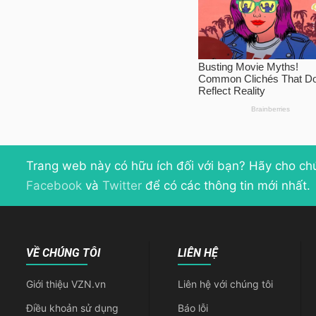
Trang web này có hữu ích đối với bạn? Hãy cho ch
Facebook
và
Twitter
để có các thông tin mới nhất.
VỀ CHÚNG TÔI
LIÊN HỆ
Giới thiệu VZN.vn
Liên hệ với chúng tôi
Điều khoản sử dụng
Báo lỗi