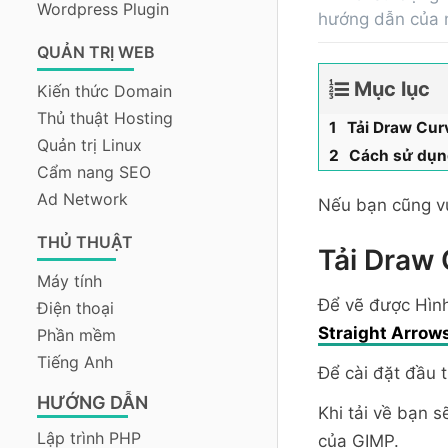
Wordpress Plugin
hướng dẫn của m
QUẢN TRỊ WEB
Mục lục
Kiến thức Domain
Thủ thuật Hosting
Tải Draw Cur
Quản trị Linux
Cách sử dụn
Cẩm nang SEO
Ad Network
Nếu bạn cũng v
THỦ THUẬT
Tải Draw 
Máy tính
Để vẽ được Hình 
Điện thoại
Straight Arrow
Phần mềm
Tiếng Anh
Để cài đặt đầu 
HƯỚNG DẪN
Khi tải về bạn sẽ
Lập trình PHP
của GIMP.