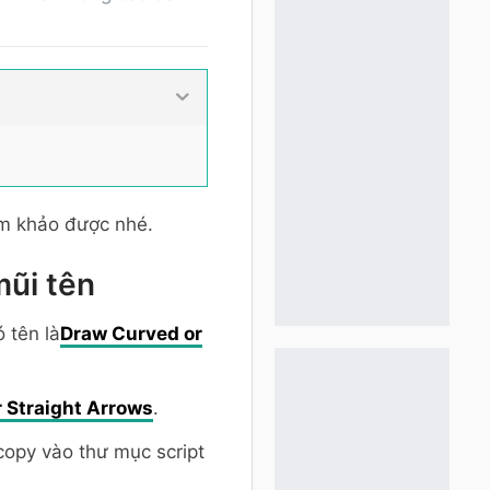
m khảo được nhé.
mũi tên
 tên là
Draw Curved or
 Straight Arrows
.
 copy vào thư mục script