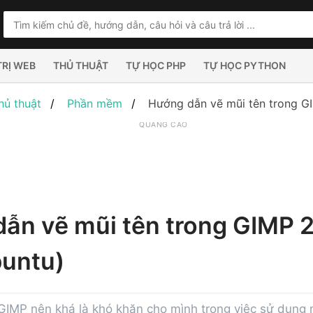
TRỊ WEB
THỦ THUẬT
TỰ HỌC PHP
TỰ HỌC PYTHON
hủ thuật
Phần mềm
Hướng dẫn vẽ mũi tên trong GI
QUẢNG CÁO
ẫn vẽ mũi tên trong GIMP 2
buntu)
GIMP nên khá là khó khăn cho mình trong việc sử dụng m