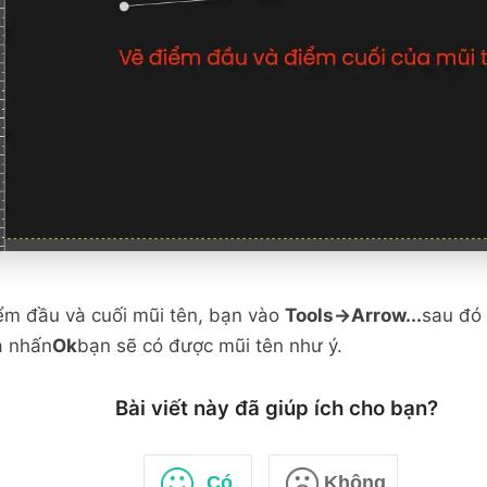
ểm đầu và cuối mũi tên, bạn vào
Tools->Arrow...
sau đó 
à nhấn
Ok
bạn sẽ có được mũi tên như ý.
Bài viết này đã giúp ích cho bạn?
Có
Không