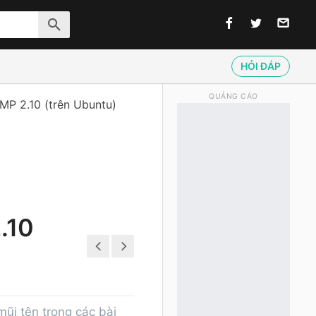
HỎI ĐÁP
QUẢNG CÁO
MP 2.10 (trên Ubuntu)
.10
ũi tên trong các bài