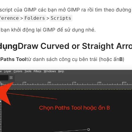
script của GIMP các bạn mở GIMP ra rồi tìm theo đường
>
>
ference
Folders
Scripts
ờ bạn khởi động lại GIMP để sử dụng nhé.
dụng
Draw Curved or Straight Arr
g
Paths Tool
từ danh sách công cụ bên trái (hoặc ấn
B
)