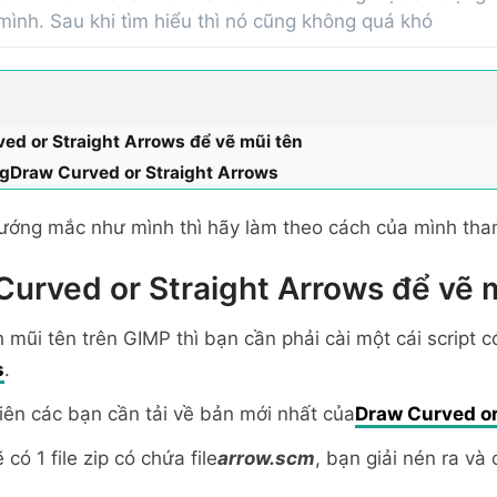
ình. Sau khi tìm hiểu thì nó cũng không quá khó
ved or Straight Arrows để vẽ mũi tên
gDraw Curved or Straight Arrows
ướng mắc như mình thì hãy làm theo cách của mình tha
Curved or Straight Arrows để vẽ 
mũi tên trên GIMP thì bạn cần phải cài một cái script có
s
.
tiên các bạn cần tải về bản mới nhất của
Draw Curved or
 có 1 file zip có chứa file
arrow.scm
, bạn giải nén ra và