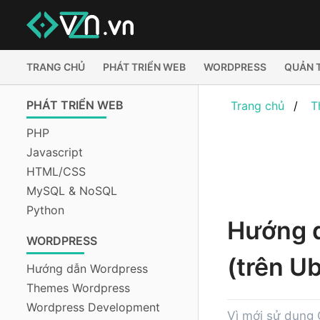
TRANG CHỦ
PHÁT TRIỂN WEB
WORDPRESS
QUẢN 
PHÁT TRIỂN WEB
Trang chủ
T
PHP
Javascript
HTML/CSS
MySQL & NoSQL
Python
Hướng d
WORDPRESS
(trên U
Hướng dẫn Wordpress
Themes Wordpress
Wordpress Development
Vì mới sử dụng 