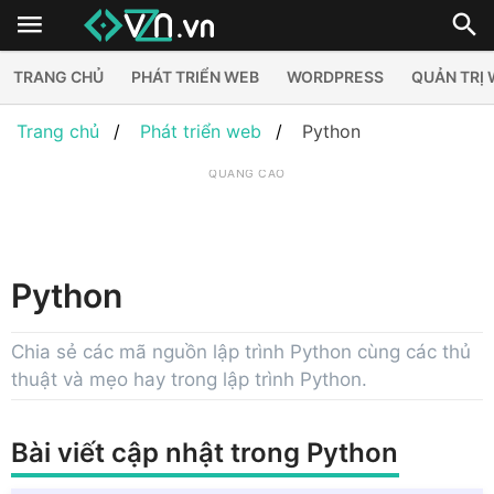
TRANG CHỦ
PHÁT TRIỂN WEB
WORDPRESS
QUẢN TRỊ
Trang chủ
Phát triển web
Python
QUẢNG CÁO
Python
Chia sẻ các mã nguồn lập trình Python cùng các thủ
thuật và mẹo hay trong lập trình Python.
Bài viết cập nhật trong Python