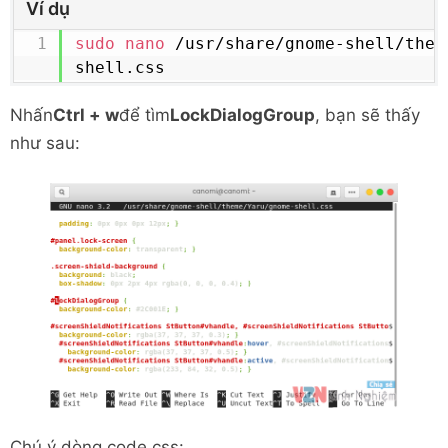
Ví dụ
sudo
nano
 /usr/share/gnome-shell/them
shell.css
Nhấn
Ctrl + w
để tìm
LockDialogGroup
, bạn sẽ thấy
như sau:
Chú ý dòng code css: