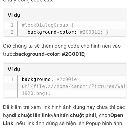
Ví dụ
#lockDialogGroup {
  background-color: 
#2C001E; }
Giờ chúng ta sẽ thêm dòng code cho hình nền vào
trước
background-color: #2C001E;
Ví dụ
background: 
#2c001e 
url(file:///home/canomi/Pictures/Wall
1920.png);
Để kiểm tra xem link hình ảnh đúng hay chưa thì các
bạn
di chuột lên link
và
nhấn chuột phải
, chọn
Open
Link
, nếu link ảnh đúng sẽ hiện lên Popup hình ảnh.