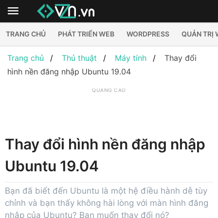
TRANG CHỦ
PHÁT TRIỂN WEB
WORDPRESS
QUẢN TRỊ
Trang chủ
Thủ thuật
Máy tính
Thay đổi
hình nền đăng nhập Ubuntu 19.04
QUẢNG CÁO
Thay đổi hình nền đăng nhập
Ubuntu 19.04
Bạn đã biết đến Ubuntu là một hệ điều hành dễ tùy
chỉnh và bạn thấy không hài lòng với màn hình đăng
nhập của Ubuntu? Bạn muốn thay đổi nó?