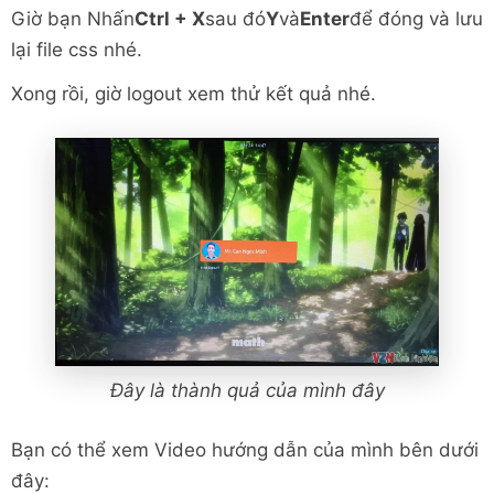
Giờ bạn Nhấn
Ctrl + X
sau đó
Y
và
Enter
để đóng và lưu
lại file css nhé.
Xong rồi, giờ logout xem thử kết quả nhé.
Đây là thành quả của mình đây
Bạn có thể xem Video hướng dẫn của mình bên dưới
đây: