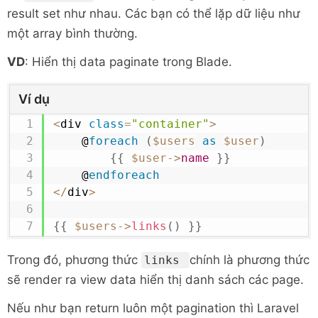
result set như nhau. Các bạn có thể lặp dữ liệu như
một array bình thường.
VD
: Hiển thị data paginate trong Blade.
Ví dụ
<
div 
class
=
"container"
>
    @
foreach
(
$users
as
$user
)
{
{
$user
->
name
}
}
    @
endforeach
<
/
div
>
{
{
$users
->
links
(
)
}
}
Trong đó, phương thức
chính là phương thức
links
sẽ render ra view data hiển thị danh sách các page.
Nếu như bạn return luôn một pagination thì Laravel