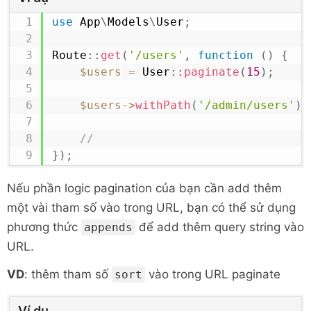
use
App
\
Models
\
User
;
Route
::
get
(
'/users'
,
function
(
)
{
$users
=
User
::
paginate
(
15
)
;
$users
->
withPath
(
'/admin/users'
)
;
//
}
)
;
Nếu phần logic pagination của bạn cần add thêm
một vài tham số vào trong URL, bạn có thể sử dụng
phương thức
để add thêm query string vào
appends
URL.
VD
: thêm tham số
vào trong URL paginate
sort
Ví dụ