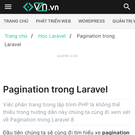
TRANG CHỦ
PHÁT TRIỂN WEB
WORDPRESS
QUẢN TRỊ
Trang chủ
Học Laravel
Pagination trong
Laravel
QUẢNG CÁO
Pagination trong Laravel
Việc phân trang trong lập trình PHP là không thể
thiếu trong hướng dẫn này chúng ta cùng đi xem xét
về Pagination trong Laravel 8
Đầu tiên chúng ta sẽ cùng đi tìm hiểu xe
pagination