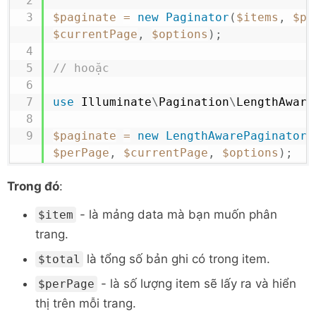
$paginate
=
new
Paginator
(
$items
,
$pe
$currentPage
,
$options
)
;
// hooặc
use
Illuminate
\
Pagination
\
LengthAware
$paginate
=
new
LengthAwarePaginator
(
$perPage
,
$currentPage
,
$options
)
;
Trong đó
:
- là mảng data mà bạn muốn phân
$item
trang.
là tổng số bản ghi có trong item.
$total
- là số lượng item sẽ lấy ra và hiển
$perPage
thị trên mỗi trang.