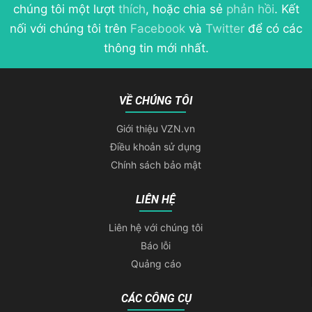
chúng tôi một lượt
thích
, hoặc chia sẻ
phản hồi
. Kết
nối với chúng tôi trên
Facebook
và
Twitter
để có các
thông tin mới nhất.
VỀ CHÚNG TÔI
Giới thiệu VZN.vn
Điều khoản sử dụng
Chính sách bảo mật
LIÊN HỆ
Liên hệ với chúng tôi
Báo lỗi
Quảng cáo
CÁC CÔNG CỤ