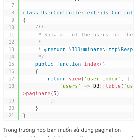
class
UserController
extends
Controll
{
/**

     * Show all of the users for the application.

     *

     * 
@return
\
Illuminate
\
Http
\
Respo
     */
public
function
index
(
)
{
return
view
(
'user.index'
,
[
'users'
=>
DB
::
table
(
'use
>
paginate
(
5
)
]
)
;
}
}
Trong trường hợp bạn muốn sử dụng pagination