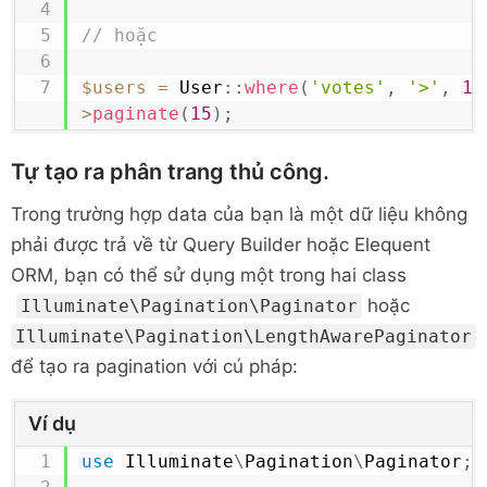
// hoặc
$users
=
User
::
where
(
'votes'
,
'>'
,
10
>
paginate
(
15
)
;
Tự tạo ra phân trang thủ công.
Trong trường hợp data của bạn là một dữ liệu không
phải được trả về từ Query Builder hoặc Elequent
ORM, bạn có thể sử dụng một trong hai class
hoặc
Illuminate\Pagination\Paginator
Illuminate\Pagination\LengthAwarePaginator
để tạo ra pagination với cú pháp:
Ví dụ
use
Illuminate
\
Pagination
\
Paginator
;