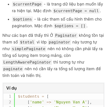
- là trang dữ liệu bạn muốn lấy
$currentPage
ra hiện tại. Mặc định
.
$currentPage = null
- là các tham số cấu hình thêm cho
$options
pagination. Mặc định
.
$options = []
Như các bạn đã thấy thì Ở
không tồn tại
Paginator
tham số
vì lớp
này tương tự
$total
paginator
như
nên nó không cần phải lấy ra
simplePaginate
tổng số lượng item trong mảng, còn
thì tương tự như
LengthAwarePaginator
nên nó cần lấy ra tổng số lượng item để
paginate
tính toán và hiển thị.
Ví dụ
$students
=
[
[
'name'
=>
'Nguyen Van A'
]
,