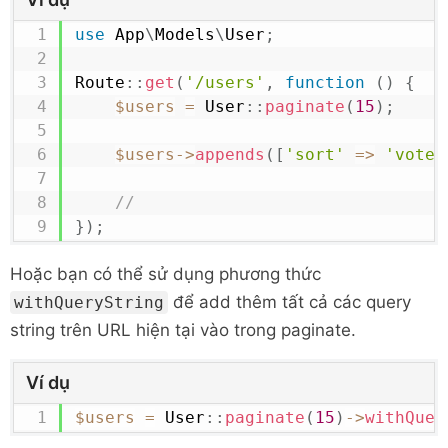
use
App
\
Models
\
User
;
Route
::
get
(
'/users'
,
function
(
)
{
$users
=
User
::
paginate
(
15
)
;
$users
->
appends
(
[
'sort'
=>
'votes
//
}
)
;
Hoặc bạn có thể sử dụng phương thức
để add thêm tất cả các query
withQueryString
string trên URL hiện tại vào trong paginate.
Ví dụ
$users
=
User
::
paginate
(
15
)
->
withQuer