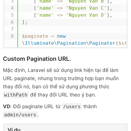
[
'name'
=>
'Nguyen Van B'
]
,
[
'name'
=>
'Nguyen Van C'
]
,
[
'name'
=>
'Nguyen Van D'
]
,
]
;
$paginate
=
new
\
Illuminate
\
Pagination
\
Paginator
(
$stu
Custom Pagination URL.
Mặc định, Laravel sẽ sử dụng link hiện tại để làm
URL paginate, nhưng trong trường hợp bạn muốn
thay đổi nó, bạn có thể sử dụng phương thức
để thay đổi URL theo ý bạn.
withPath
VD
: Đổi paginate URL từ
thành
/users
.
admin/users
Ví dụ