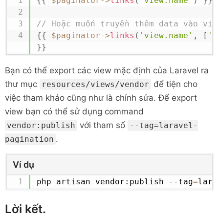
{
{
$paginator
->
links
(
'view.name'
)
}
}
// Hoặc muốn truyền thêm data vào vie
{
{
$paginator
->
links
(
'view.name'
,
[
'f
}
}
Bạn có thể export các view mặc định của Laravel ra
thư mục
để tiện cho
resources/views/vendor
việc tham khảo cũng như là chỉnh sửa. Để export
view bạn có thể sử dụng command
với tham số
vendor:publish
--tag=laravel-
.
pagination
Ví dụ
php artisan vendor:publish --tag
=
lara
Lời kết.