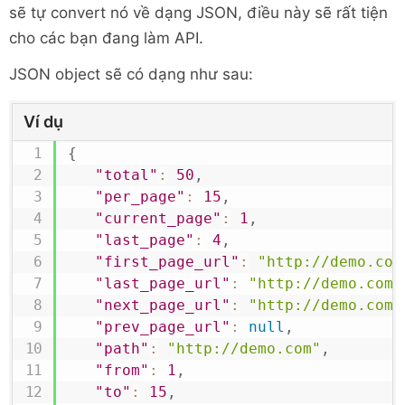
sẽ tự convert nó về dạng JSON, điều này sẽ rất tiện
cho các bạn đang làm API.
JSON object sẽ có dạng như sau:
Ví dụ
{
"total"
:
50
,
"per_page"
:
15
,
"current_page"
:
1
,
"last_page"
:
4
,
"first_page_url"
:
"http://demo.com
"last_page_url"
:
"http://demo.com?
"next_page_url"
:
"http://demo.com?
"prev_page_url"
:
null
,
"path"
:
"http://demo.com"
,
"from"
:
1
,
"to"
:
15
,