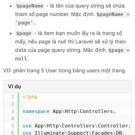
- là tên của query string sẽ chứa
$pageName
tham số page number. Mặc định
$pageName =
.
'page'
- là item bạn muốn lấy ra là trang số
$page
mấy, nếu page là null thì Laravel sẽ xử lý theo
data của page query string. Mặc định
$page =
.
null
VD: phân trang 5 User trong bảng users một trang.
Ví dụ
<?php
namespace
App
\
Http
\
Controllers
;
use
App
\
Http
\
Controllers
\
Controller
;
use
Illuminate
\
Support
\
Facades
\
DB
;