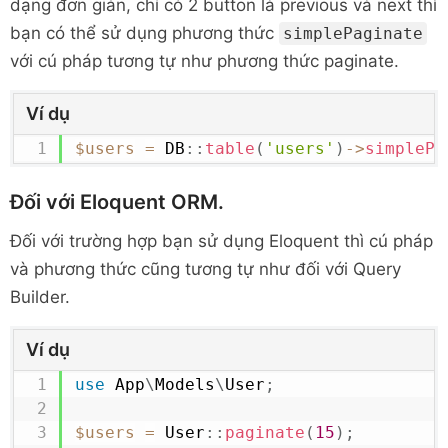
dạng đơn giản, chỉ có 2 button là previous và next thì
bạn có thể sử dụng phương thức
simplePaginate
với cú pháp tương tự như phương thức paginate.
Ví dụ
$users
=
DB
::
table
(
'users'
)
->
simplePa
Đối với Eloquent ORM.
Đối với trường hợp bạn sử dụng Eloquent thì cú pháp
và phương thức cũng tương tự như đối với Query
Builder.
Ví dụ
use
App
\
Models
\
User
;
$users
=
User
::
paginate
(
15
)
;