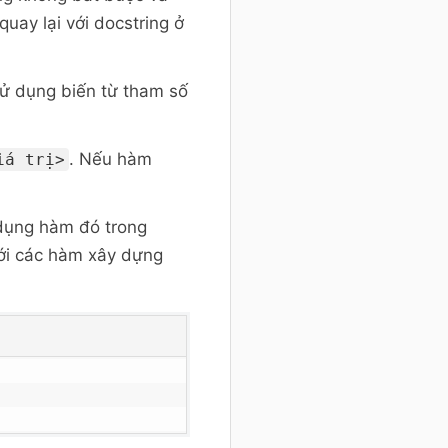
uay lại với docstring ở
sử dụng biến từ tham số
. Nếu hàm
iá trị>
 dụng hàm đó trong
với các hàm xây dựng