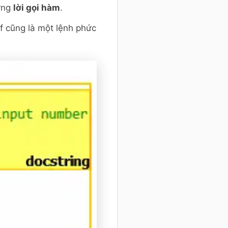
ững
lời gọi hàm
.
f cũng là một lệnh phức