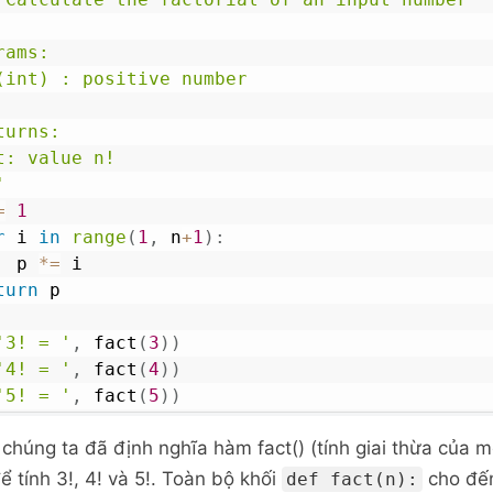
'
=
1
r
 i 
in
range
(
1
,
 n
+
1
)
:
		p 
*=
 i

turn
 p

'3! = '
,
 fact
(
3
)
)
'4! = '
,
 fact
(
4
)
)
'5! = '
,
 fact
(
5
)
)
 chúng ta đã định nghĩa hàm fact() (tính giai thừa của 
 tính 3!, 4! và 5!. Toàn bộ khối
cho đế
def fact(n):