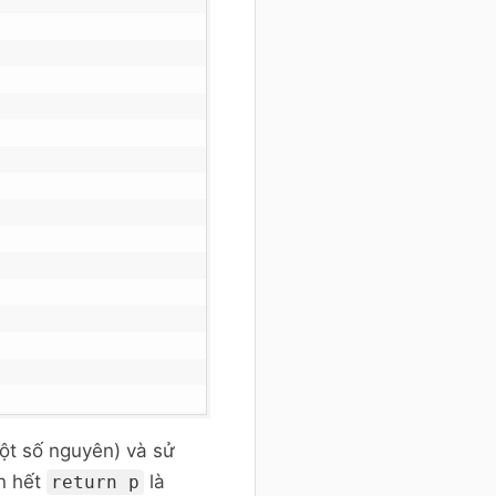
một số nguyên) và sử
n hết
là
return p