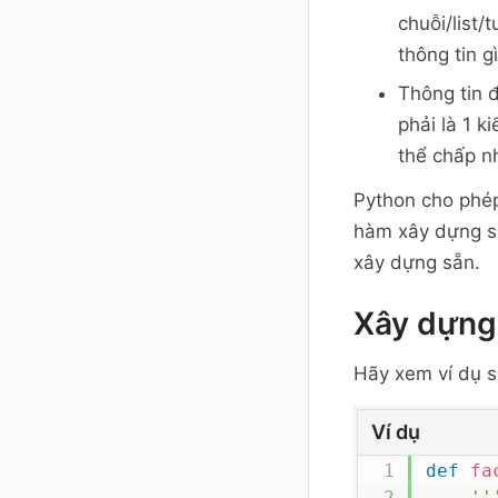
chuỗi/list/
thông tin g
Thông tin đ
phải là 1 k
thể chấp nh
Python cho phép
hàm xây dựng sẵ
xây dựng sẵn.
Xây dựng
Hãy xem ví dụ s
Ví dụ
def
fa
''