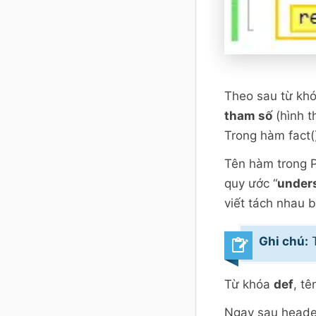
Theo sau từ khó
tham số
(hình t
Trong hàm fact(
Tên hàm trong P
quy ước “
unders
viết tách nhau 
Ghi chú:
T
Từ khóa
def
, t
Ngay sau header