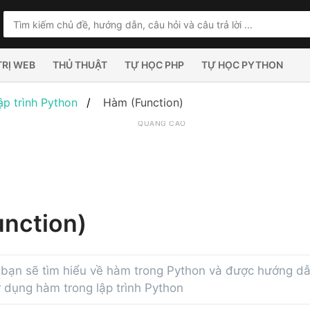
TRỊ WEB
THỦ THUẬT
TỰ HỌC PHP
TỰ HỌC PYTHON
ập trình Python
Hàm (Function)
QUẢNG CÁO
nction)
 bạn sẽ tìm hiểu về hàm trong Python và được hướng dẫn
dụng hàm trong lập trình Python