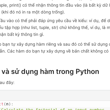
tuple, print() có thể nhận thông tin đầu vào (là bất kỳ dữ
ì (khi đó nó in ra một dòng trống).
ầu vào có thể phải đáp ứng yêu cầu về kiểu: ví dụ, để d
iểu tập hợp (như list, tuple, str) chứ không thể, ví dụ, là 
ận bất kỳ thông tin gì.
 bạn tự xây dựng hàm riêng và sau đó có thể sử dụng 
n. Các hàm do bạn tự xây dựng về bản chất không có g
 và sử dụng hàm trong Python
au đây:
ct
(
n
)
:
'Calculate the factorial of an input number
