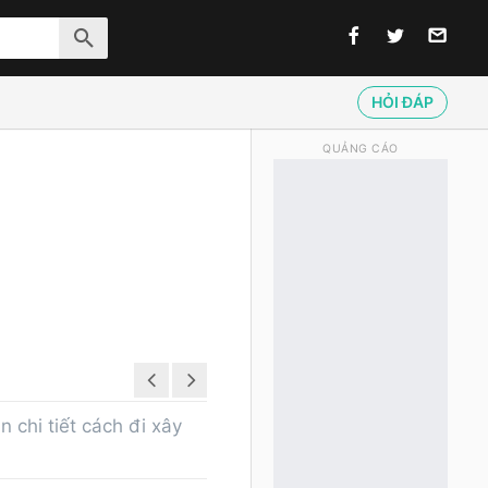
HỎI ĐÁP
QUẢNG CÁO
 chi tiết cách đi xây