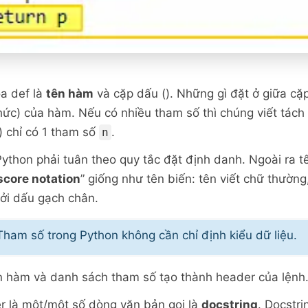
a def là
tên hàm
và cặp dấu (). Những gì đặt ở giữa cặp
hức) của hàm. Nếu có nhiều tham số thì chúng viết tách
) chỉ có 1 tham số
.
n
ython phải tuân theo quy tắc đặt định danh. Ngoài ra 
core notation
” giống như tên biến: tên viết chữ thường
bởi dấu gạch chân.
ham số trong Python không cần chỉ định kiểu dữ liệu.
ên hàm và danh sách tham số tạo thành header của lệnh
 là một/một số dòng văn bản gọi là
docstring
. Docstr