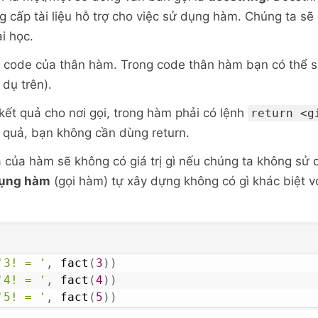
 cấp tài liệu hỗ trợ cho việc sử dụng hàm. Chúng ta sẽ q
i học.
à code của thân hàm. Trong code thân hàm bạn có thể 
 dụ trên).
kết quả cho nơi gọi, trong hàm phải có lệnh
return <g
t quả, bạn không cần dùng return.
 của hàm sẽ không có giá trị gì nếu chúng ta không sử
dụng hàm
(gọi hàm) tự xây dựng không có gì khác biệt 
'3! = '
,
 fact
(
3
)
)
'4! = '
,
 fact
(
4
)
)
'5! = '
,
 fact
(
5
)
)