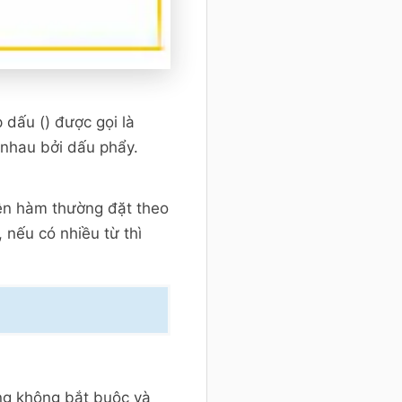
 dấu () được gọi là
 nhau bởi dấu phẩy.
tên hàm thường đặt theo
, nếu có nhiều từ thì
.
ing không bắt buộc và