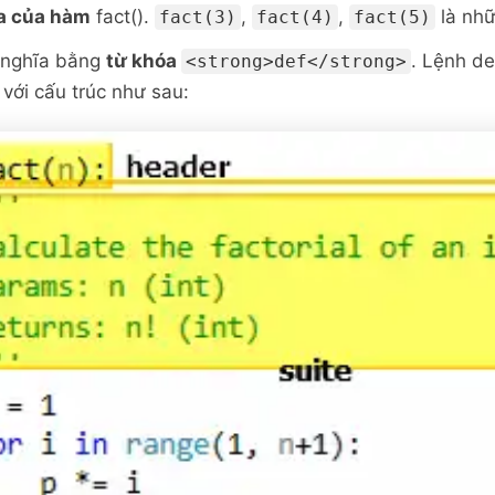
a của hàm
fact().
,
,
là nh
fact(3)
fact(4)
fact(5)
 nghĩa bằng
từ khóa
. Lệnh de
<strong>def</strong>
 với cấu trúc như sau: