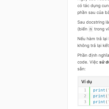
có tác dụng cung
phần sau của bà
Sau docstring l
(biến
trong ví
n
Nếu hàm trả lại 
không trả lại kế
Phần định nghĩa
code. Việc
sử 
sẵn:
Ví dụ
print
(
print
(
print
(