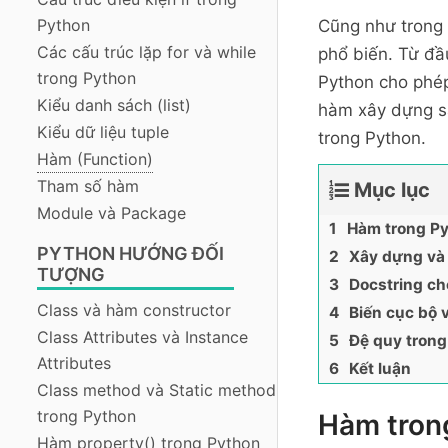
Python
Cũng như trong c
Các cấu trúc lặp for và while
phổ biến. Từ đầ
trong Python
Python cho phép
Kiểu danh sách (list)
hàm xây dựng sẵ
Kiểu dữ liệu tuple
trong Python.
Hàm (Function)
Tham số hàm
Mục lục
Module và Package
Hàm trong Py
PYTHON HƯỚNG ĐỐI
Xây dựng và
TƯỢNG
Docstring c
Class và hàm constructor
Biến cục bộ 
Class Attributes và Instance
Đệ quy trong
Attributes
Kết luận
Class method và Static method
trong Python
Hàm trong
Hàm property() trong Python