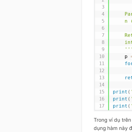
	Params: 

	n (int) : positive number

	Returns: 

	int: value n!

	''
	p 
fo
re
print
(
print
(
print
(
Trong ví dụ trên
dụng hàm này để