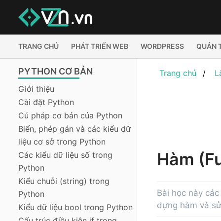
TRANG CHỦ
PHÁT TRIỂN WEB
WORDPRESS
QUẢN 
PYTHON CƠ BẢN
Trang chủ
L
Giới thiệu
Cài đặt Python
Cú pháp cơ bản của Python
Biến, phép gán và các kiểu dữ
liệu cơ sở trong Python
Hàm (Fu
Các kiểu dữ liệu số trong
Python
Kiểu chuỗi (string) trong
Bài học này các
Python
dựng hàm và sử 
Kiểu dữ liệu bool trong Python
Cấu trúc điều kiện if trong