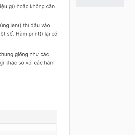
 liệu gì) hoặc không cần
ùng len() thì đầu vào
một số. Hàm print() lại có
chúng giống như các
ì khác so với các hàm