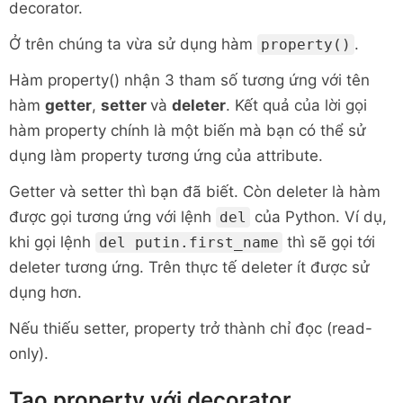
decorator.
Ở trên chúng ta vừa sử dụng hàm
.
property()
Hàm property() nhận 3 tham số tương ứng với tên
hàm
getter
,
setter
và
deleter
. Kết quả của lời gọi
hàm property chính là một biến mà bạn có thể sử
dụng làm property tương ứng của attribute.
Getter và setter thì bạn đã biết. Còn deleter là hàm
được gọi tương ứng với lệnh
của Python. Ví dụ,
del
khi gọi lệnh
thì sẽ gọi tới
del putin.first_name
deleter tương ứng. Trên thực tế deleter ít được sử
dụng hơn.
Nếu thiếu setter, property trở thành chỉ đọc (read-
only).
Tạo property với decorator