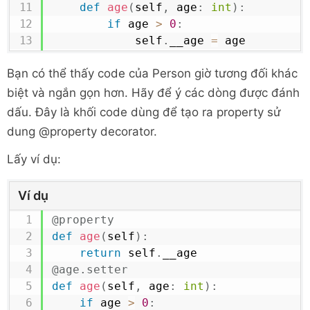
def
age
(
self
,
 age
:
int
)
:
if
 age 
>
0
:
            self
.
__age 
=
 age    

Bạn có thể thấy code của Person giờ tương đối khác
@property
def
first_name
(
self
)
:
biệt và ngắn gọn hơn. Hãy để ý các dòng được đánh
return
 self
.
__fname

dấu. Đây là khối code dùng để tạo ra property sử
@first_name
.
setter
dung @property decorator.
def
first_name
(
self
,
 fname
:
str
)
:
if
 fname
.
isalpha
(
)
:
Lấy ví dụ:
            self
.
__fname 
=
 fname

Ví dụ
@property
@property
def
last_name
(
self
)
:
def
age
(
self
)
:
return
 self
.
__lname

return
 self
.
@last_name
.
setter
@age
.
setter
def
last_name
(
self
,
 lname
:
str
)
:
def
age
(
self
,
 age
:
int
)
:
if
 lname
.
isalpha
(
)
:
if
 age 
>
0
:
            self
.
__lname 
=
 lname   
