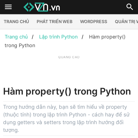
TRANG CHỦ
PHÁT TRIỂN WEB
WORDPRESS
QUẢN TRỊ
Trang chủ
Lập trình Python
Hàm property()
trong Python
QUẢNG CÁO
Hàm property() trong Python
Trong hướng dẫn này, bạn sẽ tìm hiểu về property
(thuộc tính) trong lập trình Python - cách hay để sử
dụng getters và setters trong lập trình hướng đối
tượng.