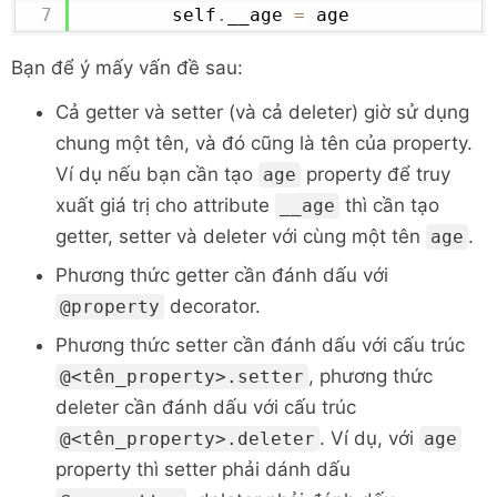
        self
.
__age 
=
 age
@property
Bạn để ý mấy vấn đề sau:
def
full_name
(
self
)
:
return
f'
{
self
.
__fname
}
{
self
Cả getter và setter (và cả deleter) giờ sử dụng
chung một tên, và đó cũng là tên của property.
def
print
(
self
,
format
=
True
)
:
Ví dụ nếu bạn cần tạo
property để truy
age
if
not
format
:
xuất giá trị cho attribute
thì cần tạo
__age
print
(
self
.
name
,
 self
.
age
else
:
getter, setter và deleter với cùng một tên
.
age
print
(
f'
{
self
.
full_name
}
,
Phương thức getter cần đánh dấu với
years old'
)
decorator.
@property
Phương thức setter cần đánh dấu với cấu trúc
putin 
=
 Person
(
)
, phương thức
@<tên_property>.setter
putin
.
first_name 
=
'Putin'
deleter cần đánh dấu với cấu trúc
putin
.
last_name 
=
'Vladimir'
. Ví dụ, với
@<tên_property>.deleter
age
putin
.
age 
=
66
property thì setter phải dánh dấu
print
(
putin
.
full_name
,
 putin
.
age
)