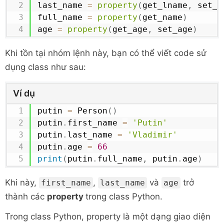
last_name 
=
property
(
get_lname
,
 set_l
return
 self
.
__fname

full_name 
=
property
(
get_name
)
def
set_fname
(
self
,
 fname
:
str
)
:
age 
=
property
(
get_age
,
 set_age
)
if
 fname
.
isalpha
(
)
:
            self
.
__fname 
=
 fname

Khi tồn tại nhóm lệnh này, bạn có thể viết code sử
dụng class như sau:
def
get_name
(
self
)
:
return
f'
{
self
.
__fname
}
{
self
Ví dụ
    first_name 
=
property
(
get_fname
,
 
putin 
=
 Person
(
)
    last_name 
=
property
(
get_lname
,
 s
putin
.
first_name 
=
'Putin'
    full_name 
=
property
(
get_name
)
putin
.
last_name 
=
'Vladimir'
    age 
=
property
(
get_age
,
 set_age
)
putin
.
age 
=
66
print
(
putin
.
full_name
,
 putin
.
age
)
def
print
(
self
,
format
=
True
)
:
if
not
format
:
Khi này,
,
và
trở
first_name
last_name
age
print
(
self
.
name
,
 self
.
age
thành các
property
trong class Python.
else
:
print
(
f'
{
self
.
full_name
}
,
Trong class Python, property là một dạng giao diện