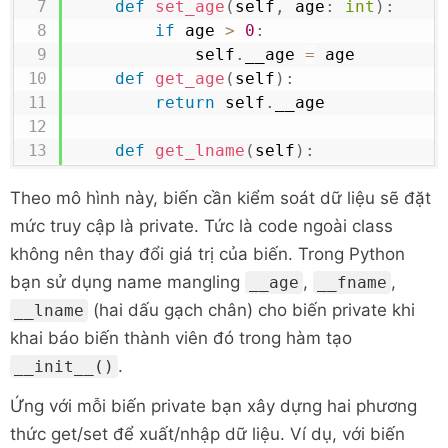
def
set_age
(
self
,
 age
:
int
)
:
if
 age 
>
0
:
            self
.
__age 
=
 age

def
get_age
(
self
)
:
return
 self
.
__age

def
get_lname
(
self
)
:
return
 self
.
__lname

Theo mô hình này, biến cần kiểm soát dữ liệu sẽ đặt
def
set_lname
(
self
,
 lname
:
str
)
:
if
 lname
.
isalpha
(
)
:
mức truy cập là private. Tức là code ngoài class
            self
.
__lname 
=
 lname    

không nên thay đổi giá trị của biến. Trong Python
bạn sử dụng name mangling
,
,
__age
__fname
def
get_fname
(
self
)
:
(hai dấu gạch chân) cho biến private khi
__lname
return
 self
.
__fname

khai báo biến thành viên đó trong hàm tạo
def
set_fname
(
self
,
 fname
:
str
)
:
.
__init__()
if
 fname
.
isalpha
(
)
:
            self
.
__fname 
=
 fname

Ứng với mỗi biến private bạn xây dựng hai phương
thức get/set để xuất/nhập dữ liệu. Ví dụ, với biến
def
get_name
(
self
)
: