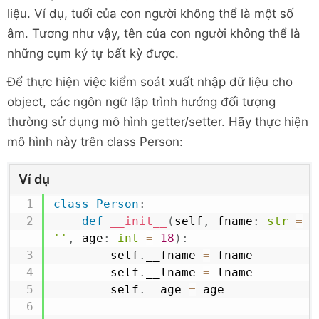
liệu. Ví dụ, tuổi của con người không thể là một số
âm. Tương như vậy, tên của con người không thể là
những cụm ký tự bất kỳ được.
Để thực hiện việc kiểm soát xuất nhập dữ liệu cho
object, các ngôn ngữ lập trình hướng đối tượng
thường sử dụng mô hình getter/setter. Hãy thực hiện
mô hình này trên class Person:
Ví dụ
class
Person
:
def
__init__
(
self
,
 fname
:
str
=
'
''
,
 age
:
int
=
18
)
:
        self
.
__fname 
=
 fname

        self
.
__lname 
=
 lname

        self
.
__age 
=
 age
