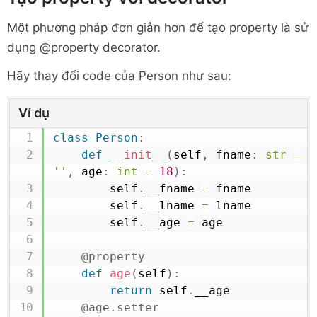
Một phương pháp đơn giản hơn để tạo property là sử
dụng @property decorator.
Hãy thay đổi code của Person như sau:
Ví dụ
class
Person
:
def
__init__
(
self
,
 fname
:
str
=
'
''
,
 age
:
int
=
18
)
:
        self
.
__fname 
=
 fname

        self
.
__lname 
=
 lname

        self
.
__age 
=
 age

@property
def
age
(
self
)
:
return
 self
.
__age

@age
.
setter