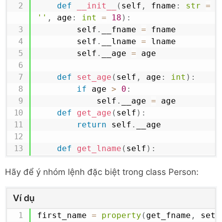
def
__init__
(
self
,
 fname
:
str
=
'
''
,
 age
:
int
=
18
)
:
        self
.
__fname 
=
 fname

        self
.
__lname 
=
 lname

        self
.
__age 
=
 age

def
set_age
(
self
,
 age
:
int
)
:
if
 age 
>
0
:
            self
.
__age 
=
 age

def
get_age
(
self
)
:
return
 self
.
__age

def
get_lname
(
self
)
:
return
 self
.
__lname

Hãy để ý nhóm lệnh đặc biệt trong class Person:
def
set_lname
(
self
,
 lname
:
str
)
:
if
 lname
.
isalpha
(
)
:
            self
.
__lname 
=
 lname    

Ví dụ
first_name 
=
property
(
get_fname
,
 set_
def
get_fname
(
self
)
: