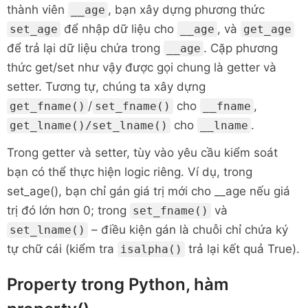
thành viên
, bạn xây dựng phương thức
__age
return
f'
{
self
.
__fname
}
{
self
để nhập dữ liệu cho
, và
set_age
__age
get_age
để trả lại dữ liệu chứa trong
. Cặp phương
__age
putin 
=
 Person
(
)
thức get/set như vậy được gọi chung là getter và
putin
.
set_fname
(
'Putin'
)
setter. Tương tự, chúng ta xây dựng
putin
.
set_lname
(
'Vladimir'
)
/
cho
,
get_fname()
set_fname()
__fname
putin
.
set_age
(
66
)
cho
.
get_lname()/set_lname()
print
(
putin
.
get_name
(
)
__lname
)
Trong getter và setter, tùy vào yêu cầu kiểm soát
bạn có thể thực hiện logic riêng. Ví dụ, trong
set_age(), bạn chỉ gán giá trị mới cho __age nếu giá
trị đó lớn hơn 0; trong
và
set_fname()
– điều kiện gán là chuỗi chỉ chứa ký
set_lname()
tự chữ cái (kiểm tra
trả lại kết quả True).
isalpha()
Property trong Python, hàm