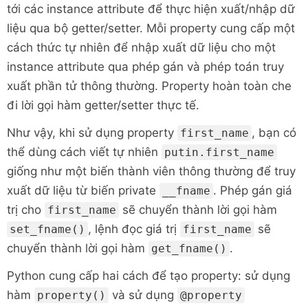
years old'
)
tới các instance attribute để thực hiện xuất/nhập dữ
liệu qua bộ getter/setter. Mỗi property cung cấp một
cách thức tự nhiên để nhập xuất dữ liệu cho một
putin 
=
 Person
(
)
instance attribute qua phép gán và phép toán truy
putin
.
first_name 
=
'Putin'
putin
.
last_name 
=
'Vladimir'
xuất phần tử thông thường. Property hoàn toàn che
putin
.
age 
=
66
đi lời gọi hàm getter/setter thực tế.
print
(
putin
.
full_name
,
 putin
.
age
)
Như vậy, khi sử dụng property
, bạn có
first_name
thể dùng cách viết tự nhiên
putin.first_name
giống như một biến thành viên thông thường để truy
xuất dữ liệu từ biến private
. Phép gán giá
__fname
trị cho
sẽ chuyển thành lời gọi hàm
first_name
, lệnh đọc giá trị
sẽ
set_fname()
first_name
chuyển thành lời gọi hàm
.
get_fname()
Python cung cấp hai cách để tạo property: sử dụng
hàm
và sử dụng
property()
@property