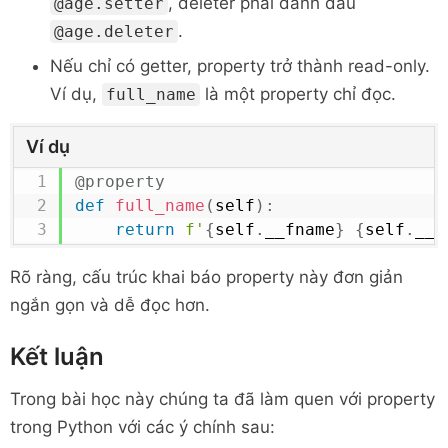
, deleter phải đánh dấu
@age.setter
.
@age.deleter
Nếu chỉ có getter, property trở thành read-only.
Ví dụ,
là một property chỉ đọc.
full_name
Ví dụ
@property
def
full_name
(
self
)
:
return
f'
{
self
.
__fname
}
{
self
.
__l
Rõ ràng, cấu trúc khai báo property này đơn giản
ngắn gọn và dễ đọc hơn.
Kết luận
Trong bài học này chúng ta đã làm quen với property
trong Python với các ý chính sau: