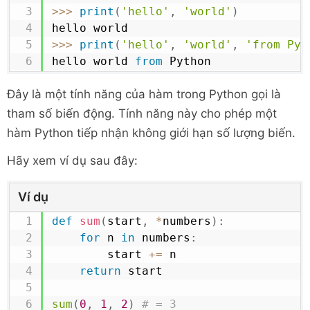
>>
>
print
(
'hello'
,
'world'
)
>>
>
print
(
'hello'
,
'world'
,
'from Pyt
hello world 
from
 Python
Đây là một tính năng của hàm trong Python gọi là
tham số biến động. Tính năng này cho phép một
hàm Python tiếp nhận không giới hạn số lượng biến.
Hãy xem ví dụ sau đây:
Ví dụ
def
sum
(
start
,
*
numbers
)
:
for
 n 
in
 numbers
:
		start 
+=
 n

return
 start

sum
(
0
,
1
,
2
)
# = 3