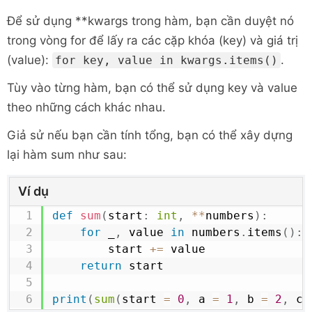
Để sử dụng **kwargs trong hàm, bạn cần duyệt nó
trong vòng for để lấy ra các cặp khóa (key) và giá trị
(value):
.
for key, value in kwargs.items()
Tùy vào từng hàm, bạn có thể sử dụng key và value
theo những cách khác nhau.
Giả sử nếu bạn cần tính tổng, bạn có thể xây dựng
lại hàm sum như sau:
Ví dụ
def
sum
(
start
:
int
,
**
numbers
)
:
for
 _
,
 value 
in
 numbers
.
items
(
)
:
        start 
+=
 value

return
 start

print
(
sum
(
start 
=
0
,
 a 
=
1
,
 b 
=
2
,
 c 