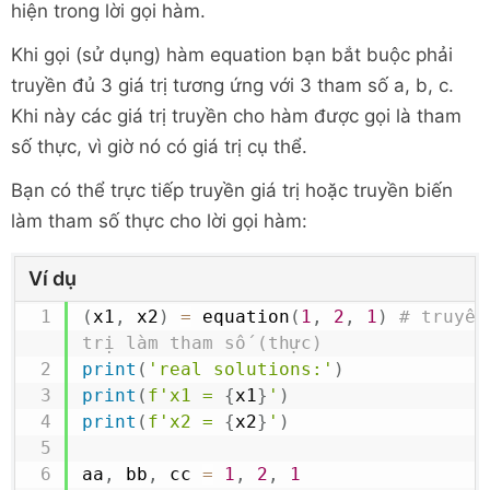
hiện trong lời gọi hàm.
Khi gọi (sử dụng) hàm equation bạn bắt buộc phải
truyền đủ 3 giá trị tương ứng với 3 tham số a, b, c.
Khi này các giá trị truyền cho hàm được gọi là tham
số thực, vì giờ nó có giá trị cụ thể.
Bạn có thể trực tiếp truyền giá trị hoặc truyền biến
làm tham số thực cho lời gọi hàm:
Ví dụ
(
x1
,
 x2
)
=
 equation
(
1
,
2
,
1
)
# truyền
trị làm tham số (thực)
print
(
'real solutions:'
)
print
(
f'x1 = 
{
x1
}
'
)
print
(
f'x2 = 
{
x2
}
'
)
aa
,
 bb
,
 cc 
=
1
,
2
,
1