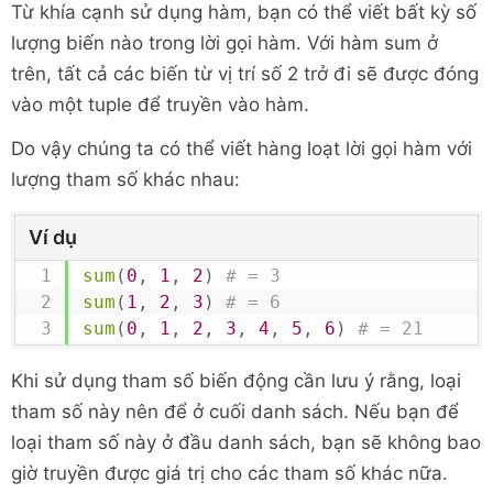
Từ khía cạnh sử dụng hàm, bạn có thể viết bất kỳ số
lượng biến nào trong lời gọi hàm. Với hàm sum ở
trên, tất cả các biến từ vị trí số 2 trở đi sẽ được đóng
vào một tuple để truyền vào hàm.
Do vậy chúng ta có thể viết hàng loạt lời gọi hàm với
lượng tham số khác nhau:
Ví dụ
sum
(
0
,
1
,
2
)
# = 3
sum
(
1
,
2
,
3
)
# = 6
sum
(
0
,
1
,
2
,
3
,
4
,
5
,
6
)
# = 21
Khi sử dụng tham số biến động cần lưu ý rằng, loại
tham số này nên để ở cuối danh sách. Nếu bạn để
loại tham số này ở đầu danh sách, bạn sẽ không bao
giờ truyền được giá trị cho các tham số khác nữa.