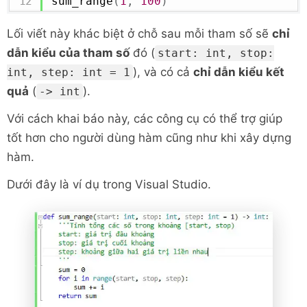
sum_range
(
1
,
100
)
Lối viết này khác biệt ở chỗ sau mỗi tham số sẽ
chỉ
dẫn kiểu của tham số
đó (
start: int, stop:
), và có cả
chỉ dẫn kiểu kết
int, step: int = 1
quả
(
).
-> int
Với cách khai báo này, các công cụ có thể trợ giúp
tốt hơn cho người dùng hàm cũng như khi xây dựng
hàm.
Dưới đây là ví dụ trong Visual Studio.