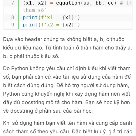
(
x1
,
 x2
)
=
 equation
(
aa
,
 bb
,
 cc
)
# tru
tham số
print
(
f'x1 = 
{
x1
}
'
)
print
(
f'x2 = 
{
x2
}
'
)
Dựa vào header chúng ta không biết a, b, c thuộc
kiểu dữ liệu nào. Từ tính toán ở thân hàm cho thấy a,
b, c phải thuộc kiểu số.
Do Python không yêu cầu chỉ định kiểu khi viết tham
số, bạn phải căn cứ vào tài liệu sử dụng của hàm để
biết cách dùng đúng. Để hỗ trợ người sử dụng hàm,
Python cũng khuyến nghị khi xây dựng hàm nên viết
đầy đủ docstring mô tả cho hàm. Bạn sẽ học kỹ hơn
về docstring ở phần sau của bài học.
Khi sử dụng hàm bạn viết tên hàm và cung cấp danh
sách tham số theo yêu cầu. Đặc biệt lưu ý, giá trị các