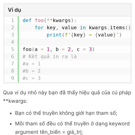
Ví dụ
def
foo
(
**
kwargs
)
:
for
 key
,
 value 
in
 kwargs
.
items
(
)
:
print
(
f'
{
key
}
 = 
{
value
}
'
)
foo
(
a 
=
1
,
 b 
=
2
,
 c 
=
3
)
# Kết quả in ra là 
#a = 1
#b = 2
#c = 3
Qua ví dụ nhỏ này bạn đã thấy hiệu quả của cú pháp
**kwargs:
Bạn có thể truyền không giới hạn tham số;
Mỗi tham số đều có thể truyền ở dạng keyword
argument tên_biến = giá_trị;