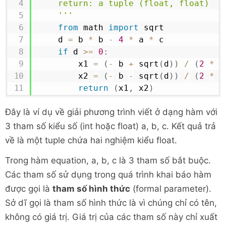
	return: a tuple (float, float)

	'''
from
 math 
import
 sqrt

	d 
=
 b 
*
 b 
-
4
*
 a 
*
 c

if
 d 
>=
0
:
		x1 
=
(
-
 b 
+
 sqrt
(
d
)
)
/
(
2
*
 a
		x2 
=
(
-
 b 
-
 sqrt
(
d
)
)
/
(
2
*
 a
return
(
x1
,
 x2
)
Đây là ví dụ về giải phương trình viết ở dạng hàm với
3 tham số kiểu số (int hoặc float) a, b, c. Kết quả trả
về là một tuple chứa hai nghiệm kiểu float.
Trong hàm equation, a, b, c là 3 tham số bắt buộc.
Các tham số sử dụng trong quá trình khai báo hàm
được gọi là
tham số hình thức
(formal parameter).
Sở dĩ gọi là tham số hình thức là vì chúng chỉ có tên,
không có giá trị. Giá trị của các tham số này chỉ xuất