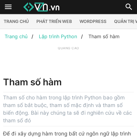
TRANG CHỦ
PHÁT TRIỂN WEB
WORDPRESS
QUẢN TRỊ
Trang chủ
Lập trình Python
Tham số hàm
QUẢNG CÁO
Tham số hàm
Tham số cho hàm trong lập trình Python bao gồm
tham số bắt buộc, tham số mặc định và tham số
biến động. Bài này chúng ta sẽ đi nghiên cứu về các
tham số đó
Để đi xây dựng hàm trong bất cứ ngôn ngữ lập trình