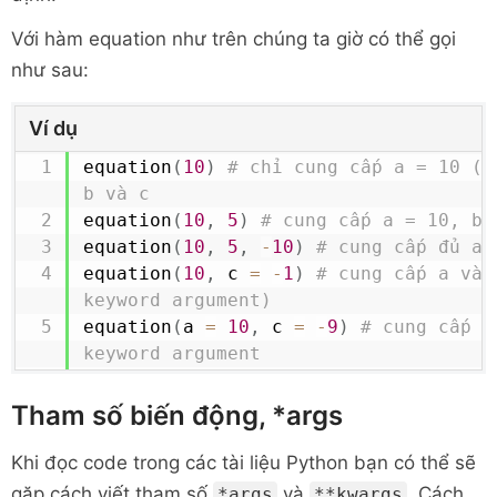
Với hàm equation như trên chúng ta giờ có thể gọi
như sau:
Ví dụ
equation
(
10
)
# chỉ cung cấp a = 10 (b
b và c
equation
(
10
,
5
)
# cung cấp a = 10, b 
equation
(
10
,
5
,
-
10
)
# cung cấp đủ a,
equation
(
10
,
 c 
=
-
1
)
# cung cấp a và 
keyword argument)
equation
(
a 
=
10
,
 c 
=
-
9
)
# cung cấp a
keyword argument
Tham số biến động, *args
Khi đọc code trong các tài liệu Python bạn có thể sẽ
gặp cách viết tham số
và
. Cách
*args
**kwargs