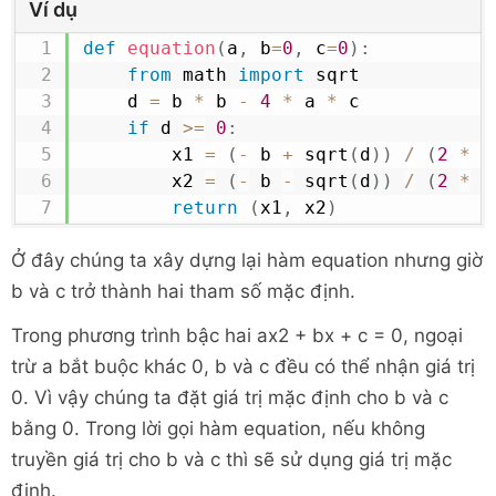
Ví dụ
def
equation
(
a
,
 b
=
0
,
 c
=
0
)
:
from
 math 
import
 sqrt

	d 
=
 b 
*
 b 
-
4
*
 a 
*
 c

if
 d 
>=
0
:
		x1 
=
(
-
 b 
+
 sqrt
(
d
)
)
/
(
2
*
 a
		x2 
=
(
-
 b 
-
 sqrt
(
d
)
)
/
(
2
*
 a
return
(
x1
,
 x2
)
Ở đây chúng ta xây dựng lại hàm equation nhưng giờ
b và c trở thành hai tham số mặc định.
Trong phương trình bậc hai ax2 + bx + c = 0, ngoại
trừ a bắt buộc khác 0, b và c đều có thể nhận giá trị
0. Vì vậy chúng ta đặt giá trị mặc định cho b và c
bằng 0. Trong lời gọi hàm equation, nếu không
truyền giá trị cho b và c thì sẽ sử dụng giá trị mặc
định.