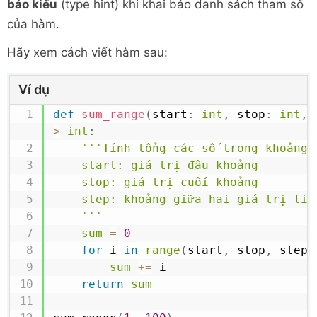
báo kiểu
(type hint) khi khai báo danh sách tham số
của hàm.
Hãy xem cách viết hàm sau:
Ví dụ
def
sum_range
(
start
:
int
,
 stop
:
int
,
 
>
int
:
'''Tính tổng các số trong khoảng [
	start: giá trị đâu khoảng

	stop: giá trị cuối khoảng

	step: khoảng giữa hai giá trị liền nhau

	'''
sum
=
0
for
 i 
in
range
(
start
,
 stop
,
 step
)
sum
+=
 i

return
sum