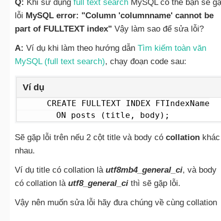
Q:
Khi sử dụng
full text search
MySQL có thể bạn sẽ g
lỗi
MySQL error: "Column 'columnname' cannot be
part of FULLTEXT index"
Vậy làm sao để sửa lỗi?
A:
Ví dụ khi làm theo hướng dẫn
Tìm kiếm toàn văn
MySQL (full text search)
, chạy đoạn code sau:
Ví dụ
CREATE FULLTEXT INDEX FTIndexName

        ON posts (title, body);
Sẽ gặp lỗi trên nếu 2 cột title và body có
collation
khác
nhau.
Ví dụ title có collation là
utf8mb4_general_ci
, và body
có collation là
utf8_general_ci
thì sẽ gặp lỗi.
Vậy nên muốn sửa lỗi hãy đưa chúng về cùng collation