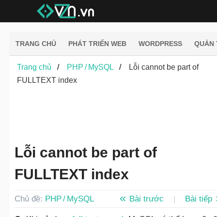
TRANG CHỦ
PHÁT TRIỂN WEB
WORDPRESS
QUẢN 
Trang chủ
PHP / MySQL
Lỗi cannot be part of
FULLTEXT index
Lỗi cannot be part of
FULLTEXT index
Chủ đề:
PHP / MySQL
Bài trước
|
Bài tiếp