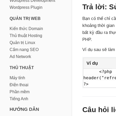
Wordpress Development
Trả lời:
Wordpress Plugin
Bạn có thể chỉ 
QUẢN TRỊ WEB
khoảng thời gian
Kiến thức Domain
bất kỳ đầu ra th
Thủ thuật Hosting
PHP.
Quản trị Linux
Ví dụ sau sẽ làm 
Cẩm nang SEO
Ad Network
Ví dụ
THỦ THUẬT
<?php

header("refre
Máy tính
?>
Điện thoại
Phần mềm
Tiếng Anh
Câu hỏi l
HƯỚNG DẪN