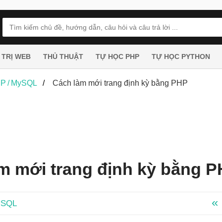
 TRỊ WEB
THỦ THUẬT
TỰ HỌC PHP
TỰ HỌC PYTHON
P / MySQL
Cách làm mới trang định kỳ bằng PHP
m mới trang định kỳ bằng 
ySQL