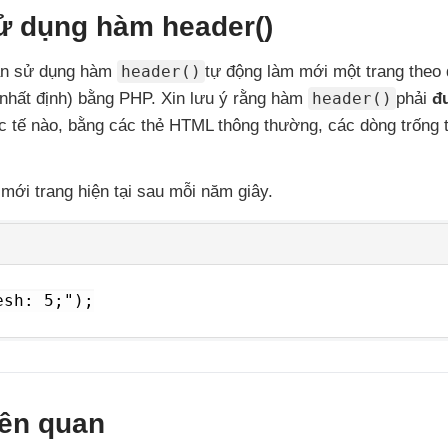
 Sử dụng hàm
header()
cần sử dụng hàm
header()
tự động làm mới một trang theo 
 nhất định) bằng PHP. Xin lưu ý rằng hàm
header()
phải
đ
ực tế nào, bằng các thẻ HTML thông thường, các dòng trống t
mới trang hiện tại sau mỗi năm giây.
sh: 5;");

iên quan