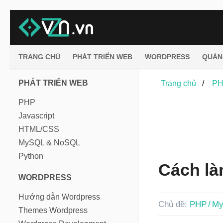
TRANG CHỦ
PHÁT TRIỂN WEB
WORDPRESS
QUẢN
PHÁT TRIỂN WEB
Trang chủ
PH
PHP
Javascript
HTML/CSS
MySQL & NoSQL
Python
Cách là
WORDPRESS
Hướng dẫn Wordpress
Chủ đề:
PHP / M
Themes Wordpress