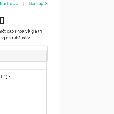
Bài trước
|
Bài tiếp
[]
ột cặp khóa và giá trị
ng như thế nào:
t");
