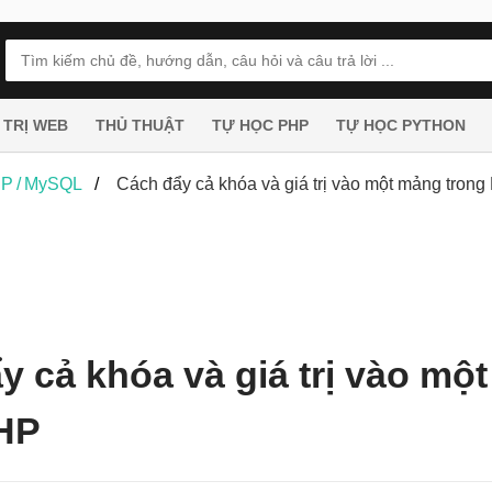
 TRỊ WEB
THỦ THUẬT
TỰ HỌC PHP
TỰ HỌC PYTHON
P / MySQL
Cách đẩy cả khóa và giá trị vào một mảng tron
y cả khóa và giá trị vào mộ
HP