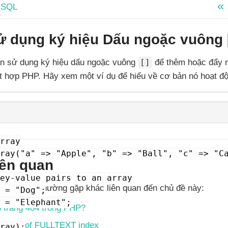
ySQL
Sử dụng ký hiệu Dấu ngoặc vuông 
ần sử dụng ký hiệu dấu ngoặc vuông
[]
để thêm hoặc đẩy m
 hợp PHP. Hãy xem một ví dụ để hiểu về cơ bản nó hoạt độ


rray

ray("a" => "Apple", "b" => "Ball", "c" => "Ca
iên quan
ey-value pairs to an array

số câu hỏi thường gặp khác liên quan đến chủ đề này:
 = "Dog";

 = "Elephant";

 trang 404 trong PHP?
be part of FULLTEXT index
ray);
