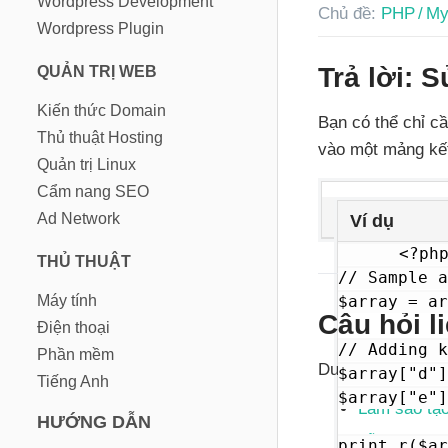
Wordpress Development
Chủ đề:
PHP / M
Wordpress Plugin
Trả lời: 
QUẢN TRỊ WEB
Kiến thức Domain
Bạn có thể chỉ c
Thủ thuật Hosting
vào một mảng kết
Quản trị Linux
Cẩm nang SEO
Ad Network
Ví dụ
<?php
THỦ THUẬT
// Sample a
Máy tính
$array = ar
Câu hỏi l
Điện thoại
// Adding k
Phần mềm
Dưới đây là một 
$array["d"]
Tiếng Anh
$array["e"]
Làm sao tạo
HƯỚNG DẪN
Lỗi cannot 
print_r($ar