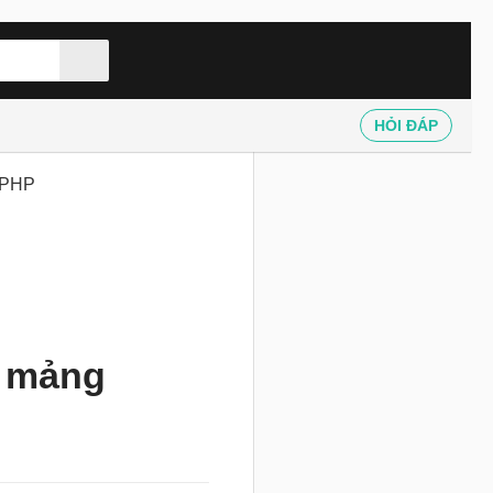
HỎI ĐÁP
g PHP
t mảng