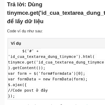
Trả lời:
Dùng
tinymce.get('id_cua_textarea_dung_t
để lấy dữ liệu
Code ví dụ như sau:
Ví dụ
$('#' + 
'id_cua_textarea_dung_tinymce').html( 
tinymce.get('id_cua_textarea_dung_tinymce
).getContent());

var form = $('form#formdata')[0]; 

var formData = new FormData(form);

$.ajax({

//Code post ở đây

}); 