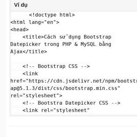
Ví dụ
<!doctype html>

<html lang="en">

<head>

  	<title>Cách sử dụng Bootstrap 
Datepicker trong PHP & MySQL bằng 
Ajax</title>

  	<!-- Bootstrap CSS -->

	<link 
href="https://cdn.jsdelivr.net/npm/bootst
ap@5.1.3/dist/css/bootstrap.min.css" 
rel="stylesheet">

	<!-- Bootstra Datepicker CSS -->

	<link rel="stylesheet" 
href="https://cdnjs.cloudflare.com/ajax/l
bs/bootstrap-
datepicker/1.9.0/css/bootstrap-