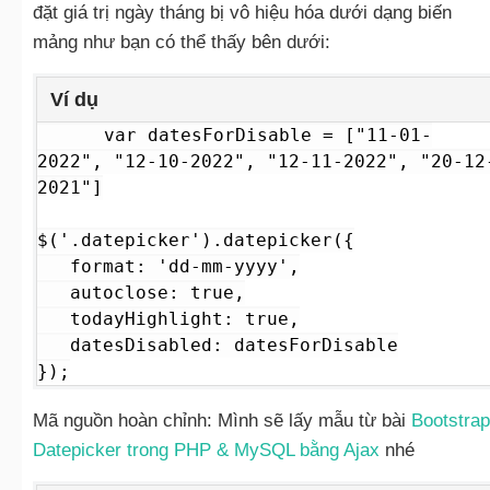
đặt giá trị ngày tháng bị vô hiệu hóa dưới dạng biến
mảng như bạn có thể thấy bên dưới:
Ví dụ
var datesForDisable = ["11-01-
2022", "12-10-2022", "12-11-2022", "20-12
2021"]

$('.datepicker').datepicker({

   format: 'dd-mm-yyyy',

   autoclose: true,

   todayHighlight: true,

   datesDisabled: datesForDisable

});
Mã nguồn hoàn chỉnh: Mình sẽ lấy mẫu từ bài
Bootstrap
Datepicker trong PHP & MySQL bằng Ajax
nhé