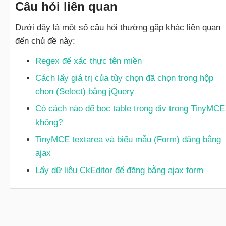
Câu hỏi liên quan
datepicker.min.css">

Dưới đây là một số câu hỏi thường gặp khác liên quan
</head>

đến chủ đề này:
<body>

Regex để xác thực tên miền
	<div class="container">

Cách lấy giá trị của tùy chọn đã chọn trong hộp
chọn (Select) bằng jQuery
		<br><br>

Có cách nào để bọc table trong div trong TinyMCE
không?
	    <h1>Cách sử dụng Bootstrap 
Datepicker trong PHP & MySQL bằng 
TinyMCE textarea và biểu mẫu (Form) đăng bằng
Ajax</h1>

ajax
Lấy dữ liệu CkEditor để đăng bằng ajax form
	    <br><br>

	    <form action="process.php" 
id="form">

		  	<div class="form-group">
