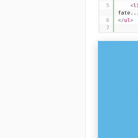
<
l
fate..
</
ul
>