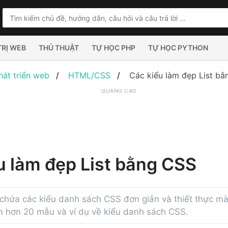
TRỊ WEB
THỦ THUẬT
TỰ HỌC PHP
TỰ HỌC PYTHON
hát triển web
HTML/CSS
Các kiểu làm đẹp List b
QUẢNG CÁO
u làm đẹp List bằng CSS
hứa các kiểu danh sách CSS đơn giản và thiết thực mà
 hơn 20 mẫu và ví dụ về kiểu danh sách CSS.