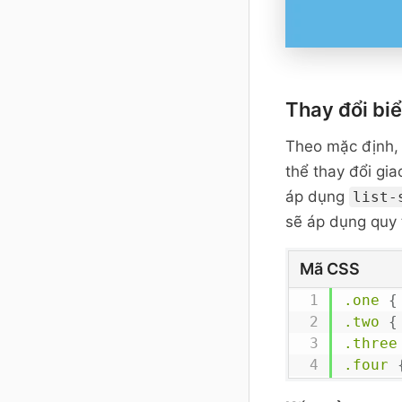
Thay đổi bi
Theo mặc định,
thể thay đổi gi
áp dụng
list-
sẽ áp dụng quy
Mã CSS
.one
{
.two
{
.three
.four