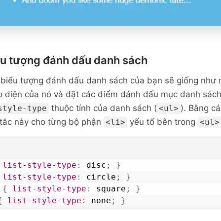
ểu tượng đánh dấu danh sách
 biểu tượng đánh dấu danh sách của bạn sẽ giống như 
ao diện của nó và đặt các điểm đánh dấu mục danh sác
thuộc tính của danh sách (
). Bằng c
style-type
<ul>
 tắc này cho từng bộ phận
yếu tố bên trong
<li>
<ul>
list-style-type
:
 disc
;
}
list-style-type
:
 circle
;
}
{
list-style-type
:
 square
;
}
{
list-style-type
:
 none
;
}