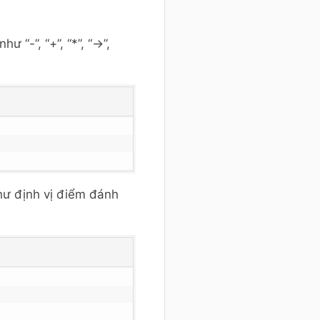
 “-”, “+”, “*”, “→”,
hư định vị điểm đánh