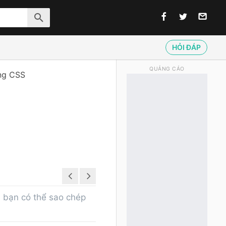
HỎI ĐÁP
QUẢNG CÁO
ằng CSS
 bạn có thể sao chép