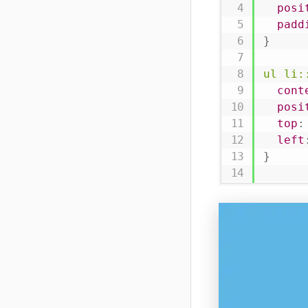
posi
padd
}
ul li
:
cont
posi
top
:
left
}