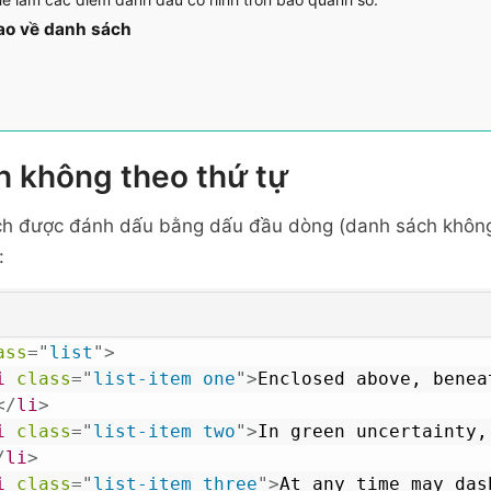
ao về danh sách
h không theo thứ tự
ch được đánh dấu bằng dấu đầu dòng (danh sách không
:
ass
=
"
list
"
>
i
class
=
"
list-item one
"
>
Enclosed above, benea
</
li
>
i
class
=
"
list-item two
"
>
In green uncertainty,
/
li
>
i
class
=
"
list-item three
"
>
At any time may das