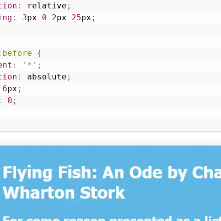
tion
:
 relative
;
ing
:
3
px
0
2
px
25
px
;
:before
{
ent
:
'*'
;
tion
:
 absolute
;
6
px
;
:
0
;