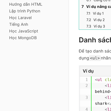
Hướng dẫn HTML
Ví dụ nâng c
Lập trình Python
Ví dụ 1
Học Laravel
Ví dụ 2
Tiếng Anh
Ví dụ 3
Học JavaScript
Học MongoDB
Danh sác
Để tạo danh sá
dụng
nhãn
<ul>
Ví dụ
<
ul
cl
<
l
behind
<
l
shark
<
<
l