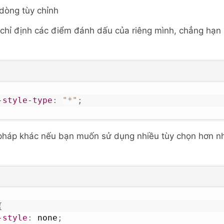
dòng tùy chỉnh
chỉ định các điểm đánh dấu của riêng mình, chẳng hạn như
-style-type
:
"*"
;
 pháp khác nếu bạn muốn sử dụng nhiều tùy chọn hơn n
{
-style
:
 none
;