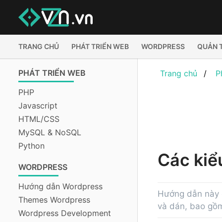
TRANG CHỦ
PHÁT TRIỂN WEB
WORDPRESS
QUẢN 
PHÁT TRIỂN WEB
Trang chủ
P
PHP
Javascript
HTML/CSS
MySQL & NoSQL
Python
Các kiể
WORDPRESS
Hướng dẫn Wordpress
Hướng dẫn này c
Themes Wordpress
và dán, bao gồm
Wordpress Development