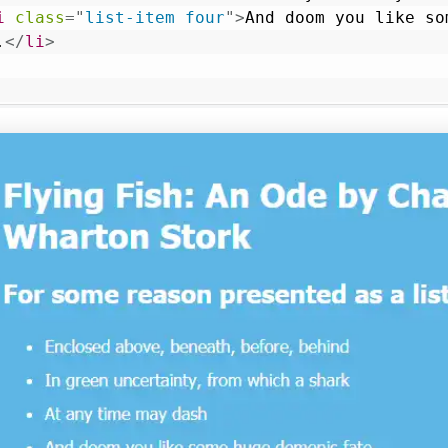
i
class
=
"
list-item four
"
>
And doom you like so
.
</
li
>