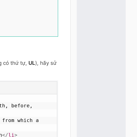
 có thứ tự,
UL
), hãy sử
th, before, 
 from which a 
h
</
li
>