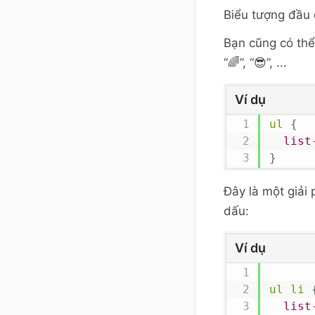
Biểu tượng đầu 
Bạn cũng có thể
“🌈”, “😎”, ...
Ví dụ
ul
{
list
}
Đây là một giải
dấu:
Ví dụ
ul li
list