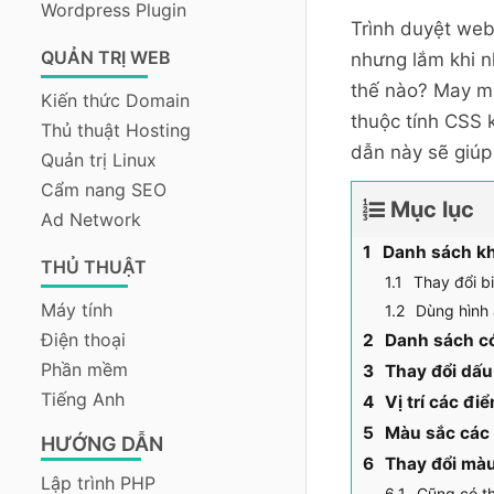
Wordpress Plugin
Trình duyệt we
QUẢN TRỊ WEB
nhưng lắm khi n
thế nào? May mắ
Kiến thức Domain
thuộc tính CSS
Thủ thuật Hosting
dẫn này sẽ giúp
Quản trị Linux
Cẩm nang SEO
Mục lục
Ad Network
Danh sách kh
THỦ THUẬT
Thay đổi b
Máy tính
Dùng hình
Điện thoại
Danh sách có
Phần mềm
Thay đổi dấu
Tiếng Anh
Vị trí các đ
Màu sắc các
HƯỚNG DẪN
Thay đổi màu
Lập trình PHP
Cũng có th