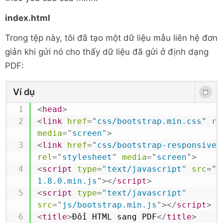
index.html
Trong tệp này, tôi đã tạo một dữ liệu mẫu liên hệ đơn
giản khi gửi nó cho thấy dữ liệu đã gửi ở định dạng
PDF:
Ví dụ
<
head
>
<
link
href
=
"
css/bootstrap.min.css
"
re
media
=
"
screen
"
>
<
link
href
=
"
css/bootstrap-responsive.
rel
=
"
stylesheet
"
media
=
"
screen
"
>
<
script
type
=
"
text/javascript
"
src
=
"
j
1.8.0.min.js
"
>
</
script
>
<
script
type
=
"
text/javascript
"
src
=
"
js/bootstrap.min.js
"
>
</
script
>
<
title
>
Đổi HTML sang PDF
</
title
>