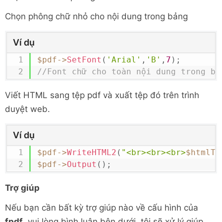
<
span
class
=
"
add-on
"
>
<TR>

globe
"
>
</
i
>
</
span
>
Chọn phông chữ nhỏ cho nội dung trong bảng
<TD>Nội dung:</TD>

<
input
type
=
"
text
<TD>'
.
$_POST
[
'comment'
]
.
'</TD>

class
=
"
input-xlarge
"
name
=
"
url
"
Ví dụ
</TR>

placeholder
=
"
https://thuexehagiang.co
</TABLE>'
;
$pdf
->
SetFont
(
'Arial'
,
'B'
,
7
)
;
</
div
>
$pdf
->
WriteHTML2
(
"<br><br><br>
$htmlTa
//Font chữ cho toàn nội dung trong bả
</
div
>
$pdf
->
SetFont
(
'Arial'
,
'B'
,
6
)
;
</
div
>
$pdf
->
Output
(
)
;
Viết HTML sang tệp pdf và xuất tệp đó trên trình
<
div
class
=
"
control-group
"
>
?>
duyệt web.
<
label
class
=
"
control-lab
dung
</
label
>
<
div
class
=
"
controls
"
>
Ví dụ
<
div
class
=
"
input-pre
$pdf
->
WriteHTML2
(
"<br><br><br>
$htmlTa
<
span
class
=
"
add-on
"
>
$pdf
->
Output
(
)
;
pencil
"
>
</
i
>
</
span
>
<
textarea
name
=
"
c
Trợ giúp
class
=
"
span4
"
rows
=
"
4
"
cols
=
"
80
"
plac
dung (Tối đa 200 ký tự)
"
>
</
textarea
>
Nếu bạn cần bất kỳ trợ giúp nào về cấu hình của
</
div
>
fpdf
, vui lòng bình luận bên dưới, tôi sẽ xử lý giúp