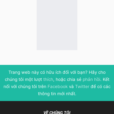
Trang web này có hữu ích đối với bạn? Hãy cho
chúng tôi một lượt
thích
, hoặc chia sẻ
phản hồi
. Kết
nối với chúng tôi trên
Facebook
và
Twitter
để có các
thông tin mới nhất.
VỀ CHÚNG TÔI