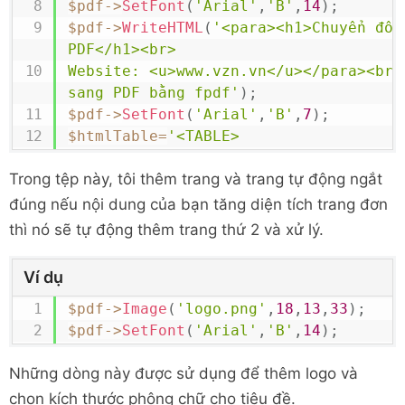
$pdf
->
SetFont
(
'Arial'
,
'B'
,
14
)
;
</
div
>
$pdf
->
WriteHTML
(
'<para><h1>Chuyển đổi 
</
div
>
PDF</h1><br>

<
div
class
=
"
control-group
"
>
Website: <u>www.vzn.vn</u></para><br><
<
label
class
=
"
control-
sang PDF bằng fpdf'
)
;
label
"
>
Email
</
label
>
$pdf
->
SetFont
(
'Arial'
,
'B'
,
7
)
;
<
div
class
=
"
controls
"
>
$htmlTable
=
'<TABLE>

<
div
class
=
"
input-pre
<TR>

<
span
class
=
"
add-on
"
>
Trong tệp này, tôi thêm trang và trang tự động ngắt
<TD>Tên:</TD>

envelope
"
>
</
i
>
</
span
>
<TD>'
.
$_POST
[
'name'
]
.
'</TD>

đúng nếu nội dung của bạn tăng diện tích trang đơn
<
input
type
=
"
text
</TR>

thì nó sẽ tự động thêm trang thứ 2 và xử lý.
xlarge
"
name
=
"
email
"
placeholder
=
"
Ema
<TR>

</
div
>
<TD>Email:</TD>

Ví dụ
</
div
>
<TD>'
.
$_POST
[
'email'
]
.
'</TD>

</
div
>
$pdf
->
Image
(
'logo.png'
,
18
,
13
,
33
)
;
</TR>

<
div
class
=
"
control-group
"
>
$pdf
->
SetFont
(
'Arial'
,
'B'
,
14
)
;
<TR>

<
label
class
=
"
control-lab
<TD>URl:</TD>

<
div
class
=
"
controls
"
>
Những dòng này được sử dụng để thêm logo và
<TD>'
.
$_POST
[
'url'
]
.
'</TD>

<
div
class
=
"
input-pre
</TR>

chọn kích thước phông chữ cho tiêu đề.