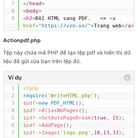
</
head
>
<
body
>
<
h2
>
Đổi HTML sang PDF.   => 
<
a
href
=
"
https://vzn.vn/
"
>
Trang web
</
a
>
 
href
=
"
https://vzn.vn
"
>
VZN.vn
</
a
>
</
h2
>
Actionpdf.php
<
div
class
=
"
container
"
>
<
form
class
=
"
contact-us form-ho
Tệp này chứa mã PHP để tạo tệp pdf và hiển thị dữ
action
=
"
actionpdf.php
"
method
=
"
post
"
>
liệu đã gửi của bạn trên tệp đó.
<
legend
>
Nhập dữ liệu in chuyển
PDF
</
legend
>
Ví dụ
<
div
class
=
"
control-group
"
>
<
label
class
=
"
control-lab
<?php
<
div
class
=
"
controls
"
>
require
(
'WriteHTML.php'
)
;
<
div
class
=
"
input-pre
$pdf
=
new
PDF_HTML
(
)
;
<
span
class
=
"
add-on
"
>
$pdf
->
AliasNbPages
(
)
;
user
"
>
</
i
>
</
span
>
$pdf
->
SetAutoPageBreak
(
true
,
15
)
;
<
input
type
=
"
text
$pdf
->
AddPage
(
)
;
xlarge
"
name
=
"
name
"
placeholder
=
"
Tên
"
$pdf
->
Image
(
'logo.png'
,
18
,
13
,
33
)
;
</
div
>