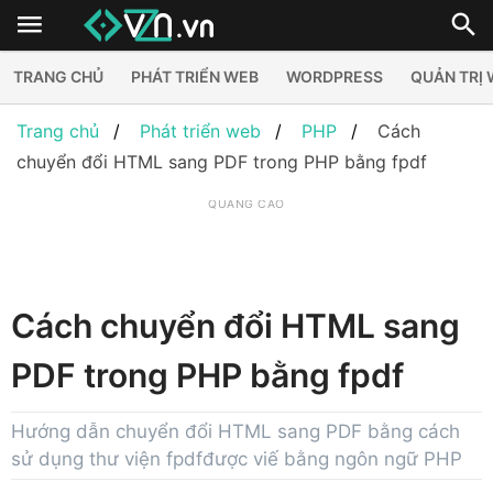
TRANG CHỦ
PHÁT TRIỂN WEB
WORDPRESS
QUẢN TRỊ
Trang chủ
Phát triển web
PHP
Cách
chuyển đổi HTML sang PDF trong PHP bằng fpdf
QUẢNG CÁO
Cách chuyển đổi HTML sang
PDF trong PHP bằng fpdf
Hướng dẫn chuyển đổi HTML sang PDF bằng cách
sử dụng thư viện fpdfđược viế bằng ngôn ngữ PHP