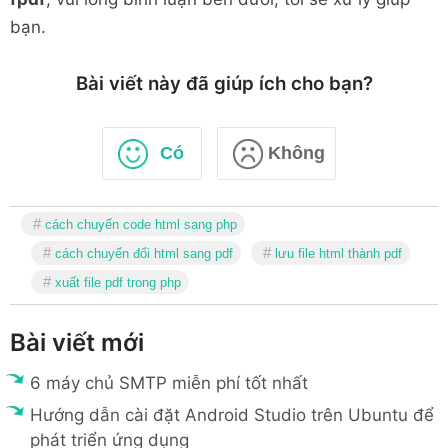
</
div
>
bạn.
</
div
>
<
div
class
=
"
control-group
"
>
Bài viết này đã giúp ích cho bạn?
<
div
class
=
"
controls
"
>
<
button
type
=
"
submit
"
cla
primary
"
>
Đổi
</
button
>
Có
Không
<
button
type
=
"
button
"
class
=
"
btn
"
>
Hủy
</
button
>
</
div
>
cách chuyển code html sang php
</
div
>
</
form
>
cách chuyển đổi html sang pdf
lưu file html thành pdf
</
div
>
xuất file pdf trong php
</
body
>
</
html
>
Bài viết mới
6 máy chủ SMTP miễn phí tốt nhất
Hướng dẫn cài đặt Android Studio trên Ubuntu để
phát triển ứng dụng