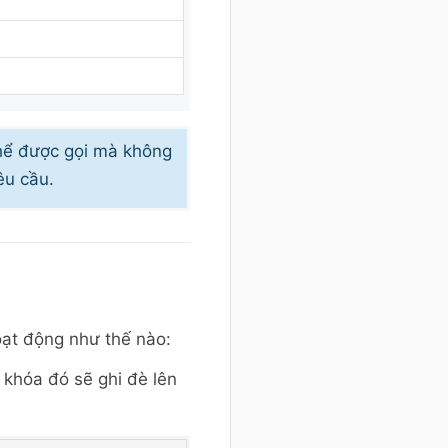
hể được gọi mà không
êu cầu.
ạt động như thế nào:
 khóa đó sẽ ghi đè lên