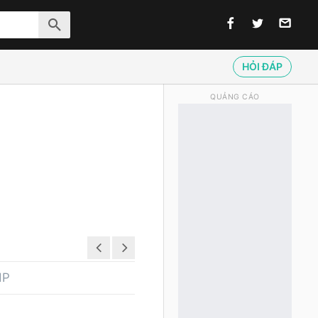
HỎI ĐÁP
QUẢNG CÁO
HP