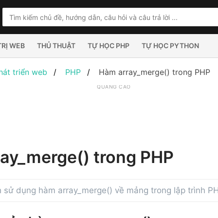
TRỊ WEB
THỦ THUẬT
TỰ HỌC PHP
TỰ HỌC PYTHON
hát triển web
PHP
Hàm array_merge() trong PHP
QUẢNG CÁO
ay_merge() trong PHP
 sử dụng hàm array_merge() về mảng trong lập trình P