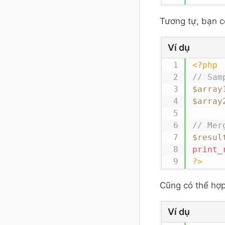
Tương tự, bạn c
Ví dụ
<?php
// Sam
$array
$array
// Mer
$resul
print_
?>
Cũng có thể hợp
Ví dụ