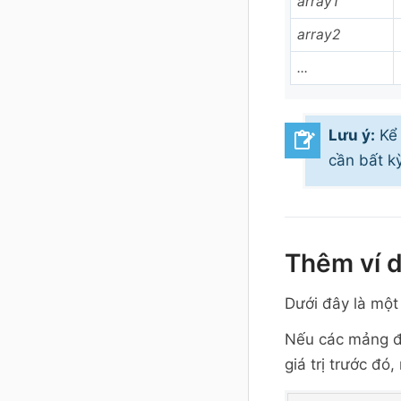
array1
array2
...
Lưu ý:
Kể 
cần bất k
Thêm ví 
Dưới đây là một
Nếu các mảng đầ
giá trị trước đó