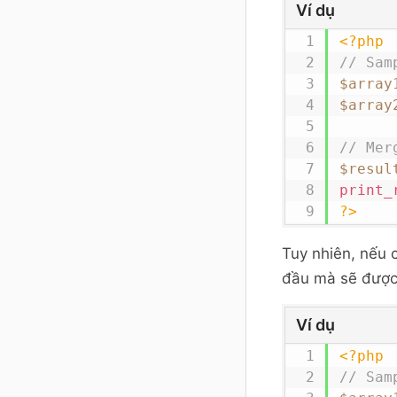
Ví dụ
<?php
// Sam
$array
$array
// Mer
$resul
print_
?>
Tuy nhiên, nếu c
đầu mà sẽ được 
Ví dụ
<?php
// Sam