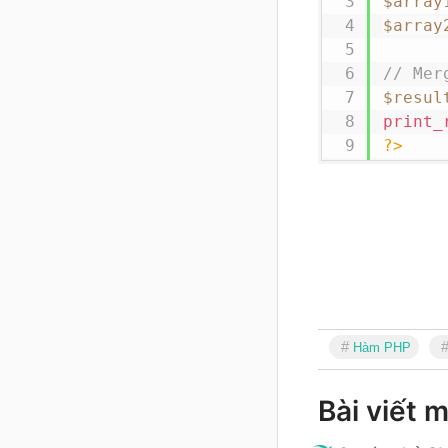
$array
$array
// Mer
$resul
print_
?>
Hàm PHP
Bài viết m