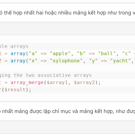
ó thể hợp nhất hai hoặc nhiều mảng kết hợp như trong v
ple arrays
1
=
array
(
"a"
=>
"apple"
,
"b"
=>
"ball"
,
"c"
2
=
array
(
"x"
=>
"xylophone"
,
"y"
=>
"yacht"
,
ging the two associative arrays
t
=
array_merge
(
$array1
,
$array2
)
;
r
(
$result
)
;
 nhất mảng được lập chỉ mục và mảng kết hợp, như được