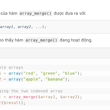
 của
hàm
được đưa ra với:
array_merge()
array1
,
array2
, ...);
ho thấy
hàm
đang hoạt động.
array_merge()
ple arrays
1
=
array
(
"red"
,
"green"
,
"blue"
)
;
2
=
array
(
"apple"
,
"banana"
)
;
ging the two indexed array
t
=
array_merge
(
$array1
,
$array2
)
;
r
(
$result
)
;