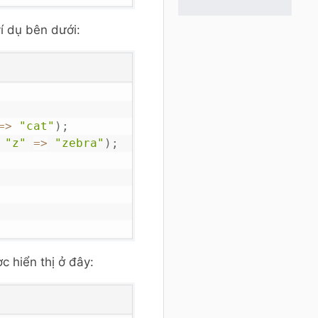
í dụ bên dưới:
=>
"cat"
)
;
"z"
=>
"zebra"
)
;
 hiển thị ở đây: