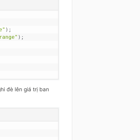
e"
)
;
range"
)
;
i đè lên giá trị ban