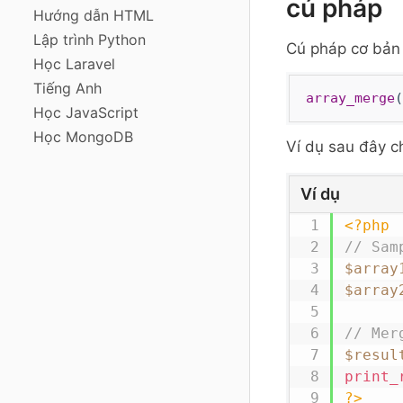
cú pháp
Hướng dẫn HTML
Lập trình Python
Cú pháp cơ bản
Học Laravel
Tiếng Anh
array_merge
(
Học JavaScript
Học MongoDB
Ví dụ sau đây c
Ví dụ
<?php
// Sam
$array
$array
// Mer
$resul
print_
?>