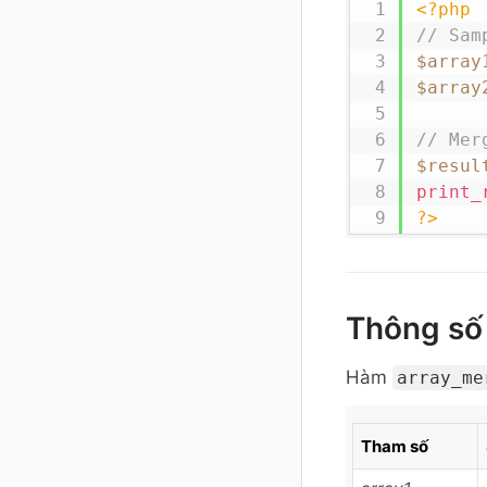
<?php
// Sam
$array
$array
// Mer
$resul
print_
?>
Thông số
Hàm
array_me
Tham số