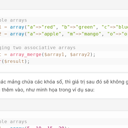
ple arrays
1
=
array
(
"a"
=>
"red"
,
"b"
=>
"green"
,
"c"
=>
"blu
2
=
array
(
"a"
=>
"apple"
,
"m"
=>
"mango"
,
"o"
=>
"o
ging two associative arrays
t
=
array_merge
(
$array1
,
$array2
)
;
r
(
$result
)
;
ác mảng chứa các khóa số, thì giá trị sau đó sẽ không gh
thêm vào, như minh họa trong ví dụ sau:
ple arrays