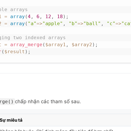
ple arrays
1
=
array
(
4
,
6
,
12
,
18
)
;
2
=
array
(
"a"
=>
"apple"
,
"b"
=>
"ball"
,
"c"
=>
"ca
ging two indexed arrays
t
=
array_merge
(
$array1
,
$array2
)
;
r
(
$result
)
;
chấp nhận các tham số sau.
rge()
Sự miêu tả