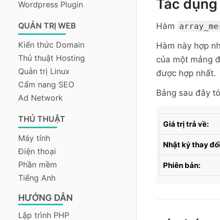
Tác dụng
Wordpress Plugin
QUẢN TRỊ WEB
Hàm
array_me
Kiến thức Domain
Hàm này hợp nhấ
Thủ thuật Hosting
của một mảng đư
Quản trị Linux
được hợp nhất.
Cẩm nang SEO
Bảng sau đây tó
Ad Network
THỦ THUẬT
Giá trị trả về:
Máy tính
Nhật ký thay đổi
Điện thoại
Phần mềm
Phiên bản:
Tiếng Anh
HƯỚNG DẪN
Lập trình PHP