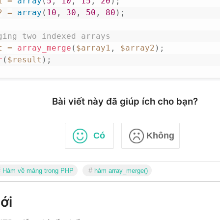
1
=
array
(
5
,
10
,
15
,
20
)
;
2
=
array
(
10
,
30
,
50
,
80
)
;
ging two indexed arrays
t
=
array_merge
(
$array1
,
$array2
)
;
r
(
$result
)
;
Bài viết này đã giúp ích cho bạn?
Có
Không
Hàm về mảng trong PHP
hàm array_merge()
ới