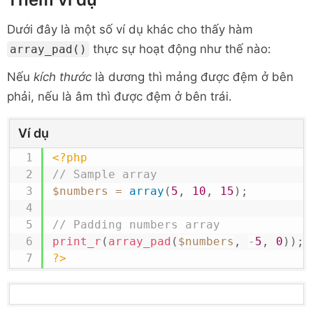
Dưới đây là một số ví dụ khác cho thấy hàm
thực sự hoạt động như thế nào:
array_pad()
Nếu
kích thước
là dương thì mảng được đệm ở bên
phải, nếu là âm thì được đệm ở bên trái.
Ví dụ
<?php
// Sample array
$numbers
=
array
(
5
,
10
,
15
)
;
// Padding numbers array
print_r
(
array_pad
(
$numbers
,
-
5
,
0
)
)
;
?>