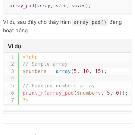
array_pad
(
array
,
size
,
value
);
Ví dụ sau đây cho thấy hàm
đang
array_pad()
hoạt động.
Ví dụ
<?php
// Sample array
$numbers
=
array
(
5
,
10
,
15
)
;
// Padding numbers array 
print_r
(
array_pad
(
$numbers
,
5
,
0
)
)
;
?>