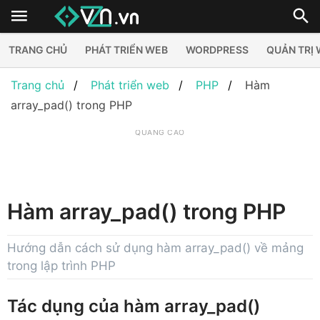
TRANG CHỦ
PHÁT TRIỂN WEB
WORDPRESS
QUẢN TRỊ
Trang chủ
Phát triển web
PHP
Hàm
array_pad() trong PHP
QUẢNG CÁO
Hàm array_pad() trong PHP
Hướng dẫn cách sử dụng hàm array_pad() về mảng
trong lập trình PHP
Tác dụng của hàm array_pad()