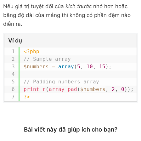
Nếu giá trị tuyệt đối của
kích thước
nhỏ hơn hoặc
bằng độ dài của mảng thì không có phần đệm nào
diễn ra.
Ví dụ
<?php
// Sample array
$numbers
=
array
(
5
,
10
,
15
)
;
// Padding numbers array 
print_r
(
array_pad
(
$numbers
,
2
,
0
)
)
;
?>
Bài viết này đã giúp ích cho bạn?