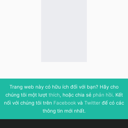
Trang web này có hữu ích đối với bạn? Hãy cho
chúng tôi một lượt
thích
, hoặc chia sẻ
phản hồi
. Kết
nối với chúng tôi trên
Facebook
và
Twitter
để có các
thông tin mới nhất.