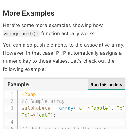
More Examples
Here're some more examples showing how
function actually works:
array_push()
You can also push elements to the associative array.
However, in that case, PHP automatically assigns a
numeric key to those values. Let's check out the
following example:
Example
»
Run this code
<?php
// Sample array
$alphabets
=
array
(
"a"
=>
"apple"
,
"b"
=
"c"
=>
"cat"
)
;
// Pushing values to the array