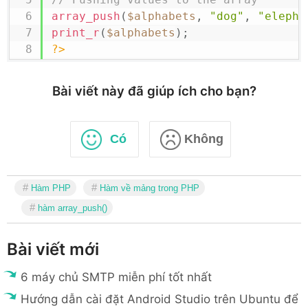
array_push
(
$alphabets
,
"dog"
,
"elepha
print_r
(
$alphabets
)
;
?>
Bài viết này đã giúp ích cho bạn?
Có
Không
Hàm PHP
Hàm về mảng trong PHP
hàm array_push()
Bài viết mới
6 máy chủ SMTP miễn phí tốt nhất
Hướng dẫn cài đặt Android Studio trên Ubuntu để