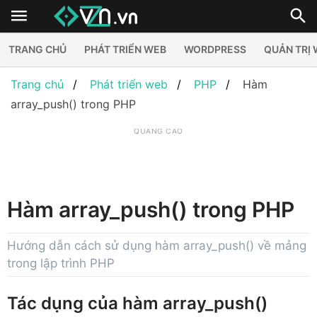
TRANG CHỦ
PHÁT TRIỂN WEB
WORDPRESS
QUẢN TRỊ
Trang chủ
Phát triển web
PHP
Hàm
array_push() trong PHP
QUẢNG CÁO
Hàm array_push() trong PHP
Hướng dẫn cách sử dụng hàm array_push() về mảng
trong lập trình PHP
Tác dụng của hàm array_push()