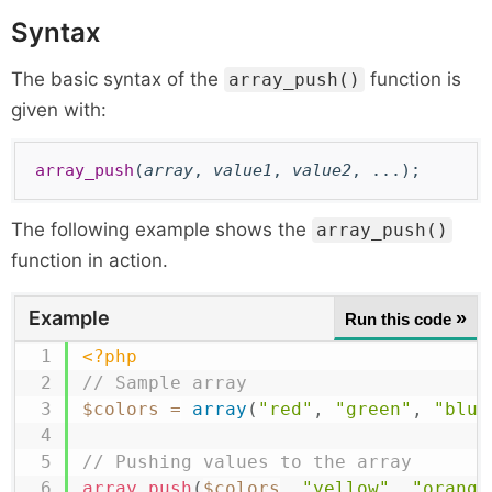
Syntax
The basic syntax of the
function is
array_push()
given with:
array_push
(
array
,
value1
,
value2
, ...);
The following example shows the
array_push()
function in action.
Example
»
Run this code
<?php
// Sample array
$colors
=
array
(
"red"
,
"green"
,
"blue
// Pushing values to the array
array_push
(
$colors
,
"yellow"
,
"orange