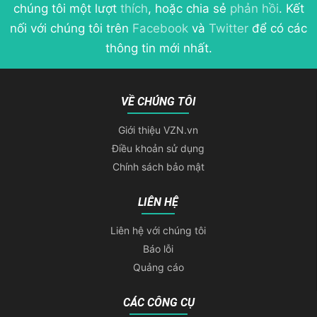
chúng tôi một lượt
thích
, hoặc chia sẻ
phản hồi
. Kết
nối với chúng tôi trên
Facebook
và
Twitter
để có các
thông tin mới nhất.
VỀ CHÚNG TÔI
Giới thiệu VZN.vn
Điều khoản sử dụng
Chính sách bảo mật
LIÊN HỆ
Liên hệ với chúng tôi
Báo lỗi
Quảng cáo
CÁC CÔNG CỤ