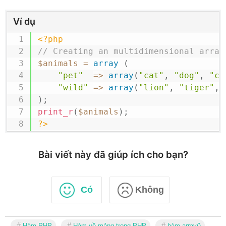
Ví dụ
<?php
// Creating an multidimensional array
$animals
=
array
(
"pet"
=>
array
(
"cat"
,
"dog"
,
"co
"wild"
=>
array
(
"lion"
,
"tiger"
,
)
;
print_r
(
$animals
)
;
?>
Bài viết này đã giúp ích cho bạn?
Có
Không
Hàm PHP
Hàm về mảng trong PHP
hàm array()