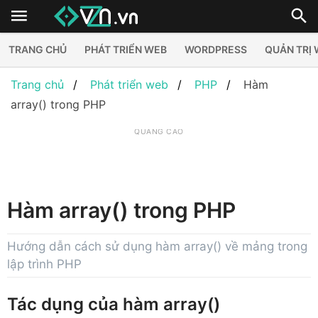
TRANG CHỦ
PHÁT TRIỂN WEB
WORDPRESS
QUẢN TRỊ
Trang chủ
Phát triển web
PHP
Hàm
array() trong PHP
QUẢNG CÁO
Hàm array() trong PHP
Hướng dẫn cách sử dụng hàm array() về mảng trong
lập trình PHP
Tác dụng của hàm array()