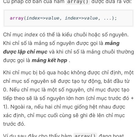
Cú pháp cơ bản của hàm
được đưa ra với:
array()
array
(
index=>value
,
index=>value
, ...);
Chỉ mục
index
có thể là kiểu chuỗi hoặc số nguyên.
Khi chỉ số là mảng số nguyên được gọi là
mảng
được lập chỉ mục
và khi chỉ số là mảng chuỗi thường
được gọi là
mảng kết hợp
.
Khi chỉ mục bị bỏ qua hoặc không được chỉ định, một
chỉ mục số nguyên sẽ được tạo tự động, bắt đầu từ
0. Nếu chỉ mục là một số nguyên, chỉ mục được tạo
tiếp theo sẽ là số nguyên lớn hơn (chỉ mục trước đó +
1). Ngoài ra, nếu hai chỉ mục giống hệt nhau được
xác định, chỉ mục cuối cùng sẽ ghi đè lên chỉ mục
trước đó.
Ví dụ sau đây cho thấy
hàm
đang hoạt
array()