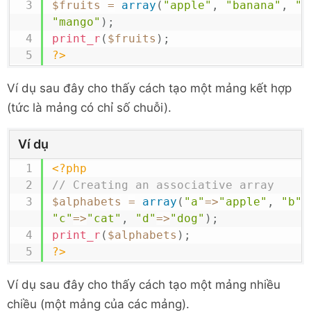
$fruits
=
array
(
"apple"
,
"banana"
,
"o
"mango"
)
;
print_r
(
$fruits
)
;
?>
Ví dụ sau đây cho thấy cách tạo một mảng kết hợp
(tức là mảng có chỉ số chuỗi).
Ví dụ
<?php
// Creating an associative array
$alphabets
=
array
(
"a"
=>
"apple"
,
"b"
=
"c"
=>
"cat"
,
"d"
=>
"dog"
)
;
print_r
(
$alphabets
)
;
?>
Ví dụ sau đây cho thấy cách tạo một mảng nhiều
chiều (một mảng của các mảng).