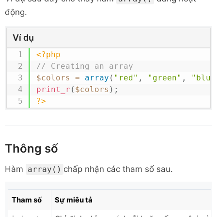
động.
Ví dụ
<?php
// Creating an array
$colors
=
array
(
"red"
,
"green"
,
"blue
print_r
(
$colors
)
;
?>
Thông số
Hàm
chấp nhận các tham số sau.
array()
Tham số
Sự miêu tả