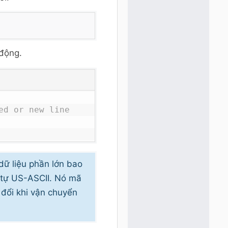
động.
ed or new line
dữ liệu phần lớn bao
ý tự US-ASCII. Nó mã
 đổi khi vận chuyển