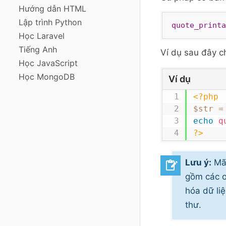
Hướng dẫn HTML
Lập trình Python
quote_printa
Học Laravel
Tiếng Anh
Ví dụ sau đây c
Học JavaScript
Học MongoDB
Ví dụ
<?php
$str
=
echo
q
?>
Lưu ý:
Mã 
gồm các o
hóa dữ li
thư.