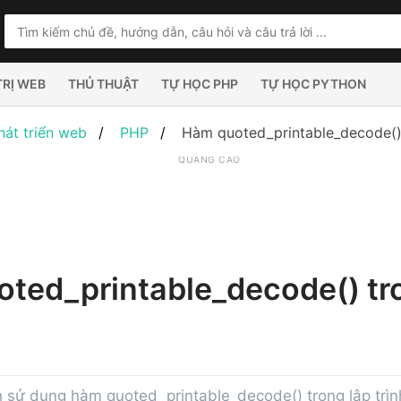
TRỊ WEB
THỦ THUẬT
TỰ HỌC PHP
TỰ HỌC PYTHON
hát triển web
PHP
Hàm quoted_printable_decode()
QUẢNG CÁO
ted_printable_decode() tr
 sử dụng hàm quoted_printable_decode() trong lập trì