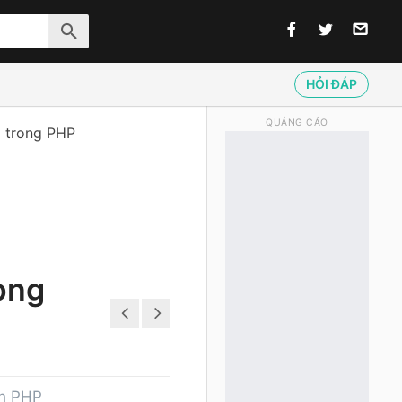
HỎI ĐÁP
QUẢNG CÁO
 trong PHP
ong
nh PHP