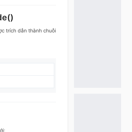
de()
ợc trích dẫn thành chuỗi
ới: