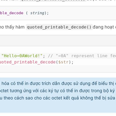
ble_decode
(
string
);
ho thấy
hàm
đang hoạt 
quoted_printable_decode()
"Hello=0AWorld!"
;
// "=0A" represent line fe
uoted_printable_decode
(
$str
)
;
hóa có thể in được trích dẫn được sử dụng để biểu thị 
ctet tương ứng với các ký tự có thể in được trong bộ k
ệu theo cách sao cho các octet kết quả không thể bị sửa