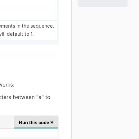
ements in the sequence.
ll default to 1.
works:
cters between "a" to
»
Run this code