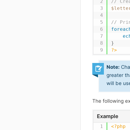
// Cre
$lette
// Pri
foreac
ec
}
?>
Note:
Char
greater th
will be us
The following e
Example
<?php