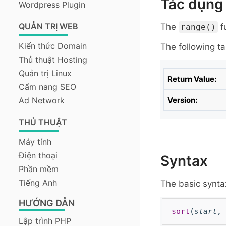
Tác dụng
Wordpress Plugin
QUẢN TRỊ WEB
The
f
range()
Kiến thức Domain
The following ta
Thủ thuật Hosting
Quản trị Linux
Return Value:
Cẩm nang SEO
Ad Network
Version:
THỦ THUẬT
Máy tính
Điện thoại
Syntax
Phần mềm
Tiếng Anh
The basic synta
HƯỚNG DẪN
sort
(
start
,
Lập trình PHP