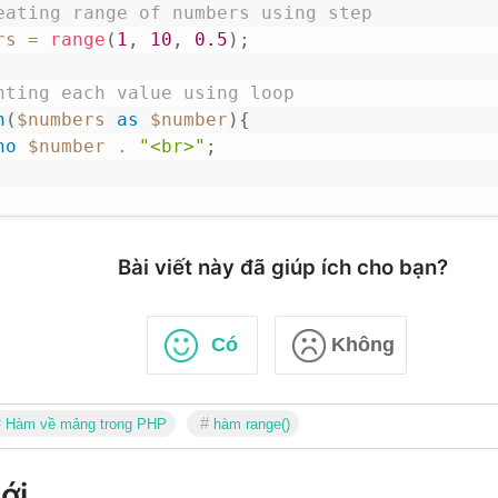
eating range of numbers using step
rs
=
range
(
1
,
10
,
0.5
)
;
nting each value using loop
h
(
$numbers
as
$number
)
{
ho
$number
.
"<br>"
;
Bài viết này đã giúp ích cho bạn?
Có
Không
Hàm về mảng trong PHP
hàm range()
ới