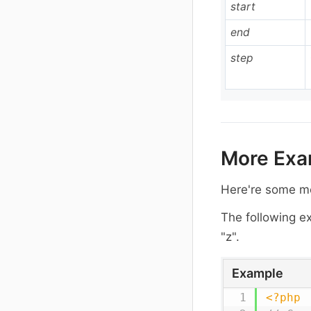
start
end
step
More Exa
Here're some m
The following e
"z".
Example
<?php