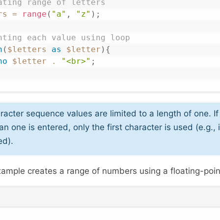
ating range of letters
rs
=
range
(
"a"
,
"z"
)
;
nting each value using loop
h
(
$letters
as
$letter
)
{
ho
$letter
.
"<br>"
;
acter sequence values are limited to a length of one. If 
an one is entered, only the first character is used (e.g., i
ed).
xample creates a range of numbers using a floating-poi