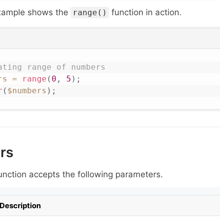
example shows the
function in action.
range()
ating range of numbers
rs
=
range
(
0
,
5
)
;
r
(
$numbers
)
;
rs
unction accepts the following parameters.
Description