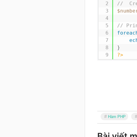
//  Cr
$numbe
// Pri
foreac
ec
}
?>
Hàm PHP
Bài viết m