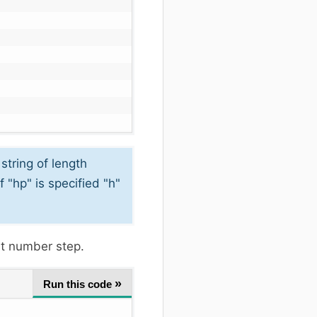
string of length
f "hp" is specified "h"
nt number step.
»
Run this code