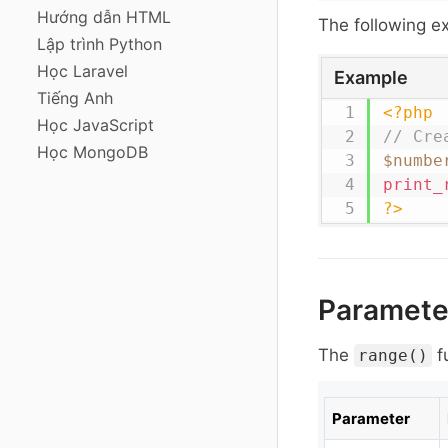
Hướng dẫn HTML
The following 
Lập trình Python
Học Laravel
Example
Tiếng Anh
<?php
Học JavaScript
// Cre
Học MongoDB
$numbe
print_
?>
Paramete
The
f
range()
Parameter