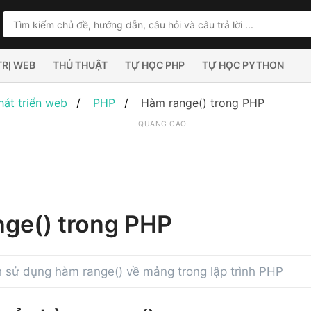
TRỊ WEB
THỦ THUẬT
TỰ HỌC PHP
TỰ HỌC PYTHON
hát triển web
PHP
Hàm range() trong PHP
QUẢNG CÁO
ge() trong PHP
 sử dụng hàm range() về mảng trong lập trình PHP