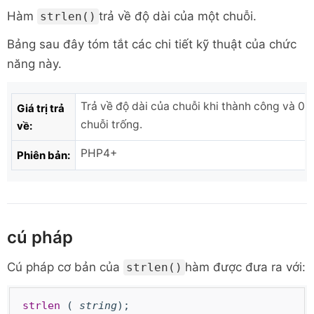
Hàm
trả về độ dài của một chuỗi.
strlen()
Bảng sau đây tóm tắt các chi tiết kỹ thuật của chức
năng này.
Trả về độ dài của chuỗi khi thành công và 0 
Giá trị trả
chuỗi trống.
về:
PHP4+
Phiên bản:
cú pháp
Cú pháp cơ bản của
hàm được đưa ra với:
strlen()
strlen
(
string
);