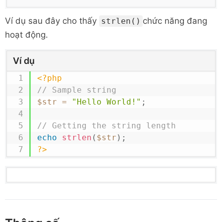
Ví dụ sau đây cho thấy
chức năng đang
strlen()
hoạt động.
Ví dụ
<?php
// Sample string
$str
=
"Hello World!"
;
// Getting the string length
echo
strlen
(
$str
)
;
?>