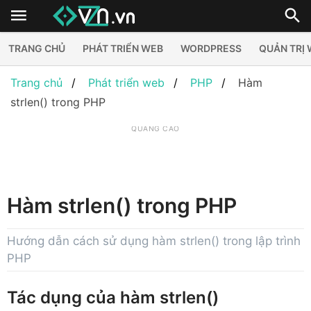
TRANG CHỦ
PHÁT TRIỂN WEB
WORDPRESS
QUẢN TRỊ
Trang chủ
Phát triển web
PHP
Hàm
strlen() trong PHP
QUẢNG CÁO
Hàm strlen() trong PHP
Hướng dẫn cách sử dụng hàm strlen() trong lập trình
PHP
Tác dụng của hàm strlen()