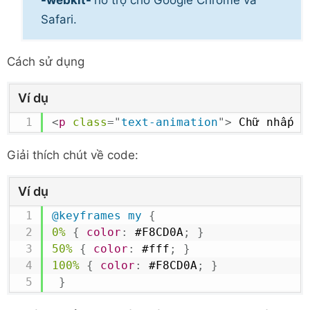
-webkit-
hỗ trợ cho Google Chrome và
animation
:
 my 
700
ms
 infinite
;
Safari.
}
Cách sử dụng
Ví dụ
<
p
class
=
"
text-animation
"
>
 Chữ nhấp n
Giải thích chút về code:
Ví dụ
@keyframes
 my
{
0%
{
color
:
#F8CD0A
;
}
50%
{
color
:
#fff
;
}
100%
{
color
:
#F8CD0A
;
}
}