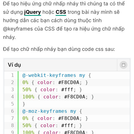
Để tạo hiệu ứng chữ nhấp nháy thì chúng ta có thể
sử dụng
jQuery
hoặc
CSS
trong bài này mình sẽ
hướng dẫn các bạn cách dùng thuộc tính
@keyframes của CSS để tạo ra hiệu ứng chữ nhấp
nháy.
Để tạo chữ nhấp nháy bạn dùng code css sau:
Ví dụ
@-webkit-keyframes
 my
{
0%
{
color
:
#F8CD0A
;
}
50%
{
color
:
#fff
;
}
100%
{
color
:
#F8CD0A
;
}
}
@-moz-keyframes
 my
{
0%
{
color
:
#F8CD0A
;
}
50%
{
color
:
#fff
;
}
100%
{
color
:
#F8CD0A
;
}