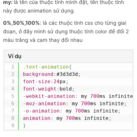
my:
là tên của thuộc tính mình đặt, tên thuộc tính
này được animation sử dụng.
0%,50%,100%
: là các thuộc tính css cho từng giai
đoạn, ở đây mình sử dụng thuộc tính color để đổi 2
màu trắng và cam thay đổi nhau
Ví dụ
.text-animation
{
background
:
#3d3d3d
;
font-size
:
24
px
;
font-weight
:
bold
;
-webkit-animation
:
 my 
700
ms
 infinite
;
-moz-animation
:
 my 
700
ms
 infinite
;
-o-animation
:
 my 
700
ms
 infinite
;
animation
:
 my 
700
ms
 infinite
;
}