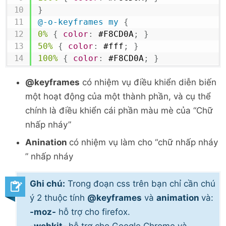
}
@-o-keyframes
 my
{
0%
{
color
:
#F8CD0A
;
}
50%
{
color
:
#fff
;
}
100%
{
color
:
#F8CD0A
;
}
}
@keyframes
có nhiệm vụ điều khiển diễn biến
@keyframes
 my
{
0%
{
color
:
#F8CD0A
;
}
một hoạt động của một thành phần, và cụ thể
50%
{
color
:
#fff
;
}
chính là điều khiển cái phần màu mè của “Chữ
100%
{
color
:
#F8CD0A
;
}
nhấp nháy”
}
Anination
có nhiệm vụ làm cho “chữ nhấp nháy
.text-animation
{
background
:
#3d3d3d
;
” nhấp nháy
font-size
:
24
px
;
font-weight
:
bold
;
Ghi chú:
Trong đoạn css trên bạn chỉ cần chú
-webkit-animation
:
 my 
700
ms
 infinite
;
ý 2 thuộc tính
@keyframes
và
animation
và:
-moz-animation
:
 my 
700
ms
 infinite
;
-moz-
hỗ trợ cho firefox.
-o-animation
:
 my 
700
ms
 infinite
;