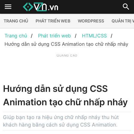
TRANG CHỦ
PHÁT TRIỂN WEB
WORDPRESS
QUẢN TRỊ
Trang chủ
Phát triển web
HTML/CSS
Hướng dẫn sử dụng CSS Animation tạo chữ nhấp nháy
QUẢNG CÁO
Hướng dẫn sử dụng CSS
Animation tạo chữ nhấp nháy
Giúp bạn tạo ra hiệu ứng chữ nhấp nháy thu hút
khách hàng bằng cách sử dụng CSS Animation.