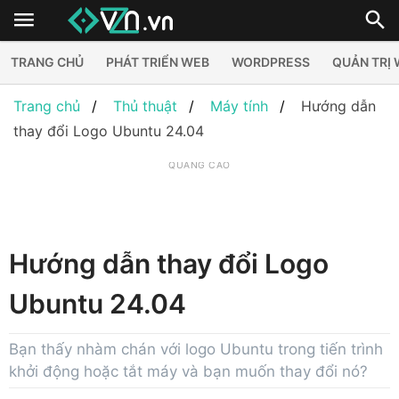
TRANG CHỦ
PHÁT TRIỂN WEB
WORDPRESS
QUẢN TRỊ
Trang chủ
Thủ thuật
Máy tính
Hướng dẫn
thay đổi Logo Ubuntu 24.04
QUẢNG CÁO
Hướng dẫn thay đổi Logo
Ubuntu 24.04
Bạn thấy nhàm chán với logo Ubuntu trong tiến trình
khởi động hoặc tắt máy và bạn muốn thay đổi nó?