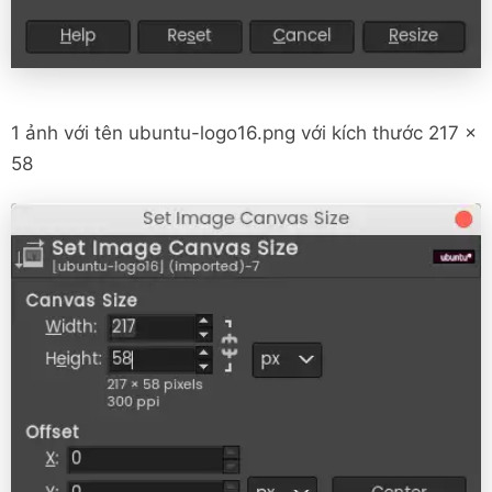
1 ảnh với tên ubuntu-logo16.png với kích thước 217 x
58