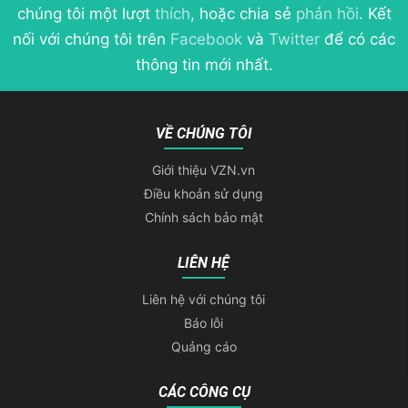
chúng tôi một lượt
thích
, hoặc chia sẻ
phản hồi
. Kết
nối với chúng tôi trên
Facebook
và
Twitter
để có các
thông tin mới nhất.
VỀ CHÚNG TÔI
Giới thiệu VZN.vn
Điều khoản sử dụng
Chính sách bảo mật
LIÊN HỆ
Liên hệ với chúng tôi
Báo lỗi
Quảng cáo
CÁC CÔNG CỤ