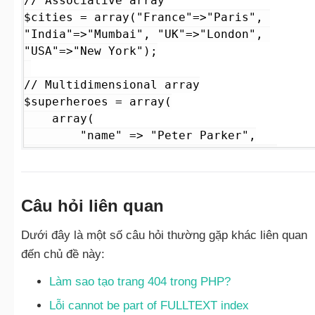
// Associative array

$cities = array("France"=>"Paris", 
"India"=>"Mumbai", "UK"=>"London", 
"USA"=>"New York");

// Multidimensional array

$superheroes = array(

    array(

        "name" => "Peter Parker",

        "character" => "Spider-Man",

    ),

    array(

Câu hỏi liên quan
        "name" => "Tony Stark",

        "character" => "Iron-Man",

Dưới đây là một số câu hỏi thường gặp khác liên quan
    ),

    array(

đến chủ đề này:
        "name" => "Clark Kent",

Làm sao tạo trang 404 trong PHP?
        "character" => "Super-Man",

    )

Lỗi cannot be part of FULLTEXT index