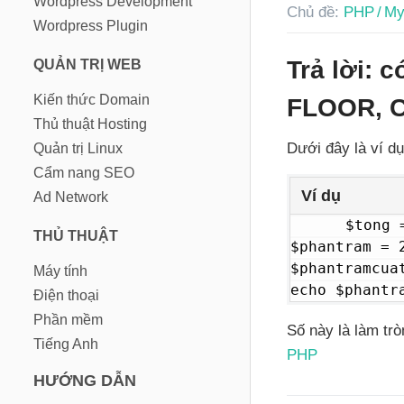
Wordpress Development
Chủ đề:
PHP / M
Wordpress Plugin
Trả lời: 
QUẢN TRỊ WEB
Kiến thức Domain
FLOOR, C
Thủ thuật Hosting
Dưới đây là ví dụ
Quản trị Linux
Cẩm nang SEO
Ví dụ
Ad Network
$tong 
THỦ THUẬT
$phantram = 2
$phantramcua
Máy tính
echo $phantr
Điện thoại
Phần mềm
Số này là làm trò
Tiếng Anh
PHP
HƯỚNG DẪN