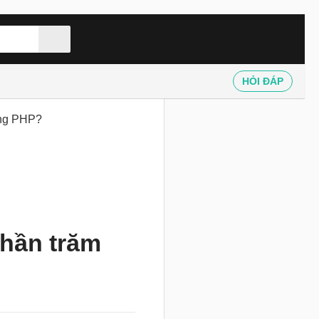
HỎI ĐÁP
rong PHP?
phần trăm