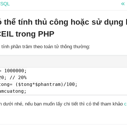
ySQL
có thể tính thủ công hoặc sử dụ
EIL trong PHP
 tính phần trăm theo toán tử thông thường:
= 1000000;

0; // 20%

tong= ($tong*$phantram)/100;

amcuatong;
n dưới nhé, nếu bạn muốn lấy chi tiết thì có thể tham khảo
c