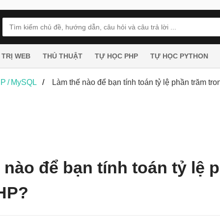
 TRỊ WEB
THỦ THUẬT
TỰ HỌC PHP
TỰ HỌC PYTHON
P / MySQL
Làm thế nào để bạn tính toán tỷ lệ phần trăm t
 nào để bạn tính toán tỷ lệ 
PHP?