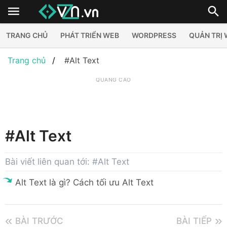
TRANG CHỦ
PHÁT TRIỂN WEB
WORDPRESS
QUẢN TRỊ
Trang chủ
#Alt Text
QUẢNG CÁO
#Alt Text
Bài viết liên quan tới: #Alt Text
Alt Text là gì? Cách tối ưu Alt Text
BÀI TRƯỚC
BÀI TIẾP