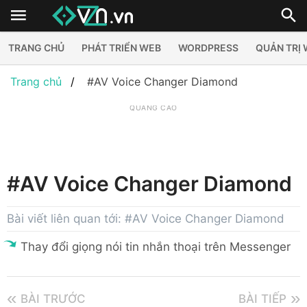
TRANG CHỦ
PHÁT TRIỂN WEB
WORDPRESS
QUẢN TRỊ
Trang chủ
#AV Voice Changer Diamond
QUẢNG CÁO
#AV Voice Changer Diamond
Bài viết liên quan tới: #AV Voice Changer Diamond
Thay đổi giọng nói tin nhắn thoại trên Messenger
BÀI TRƯỚC
BÀI TIẾP