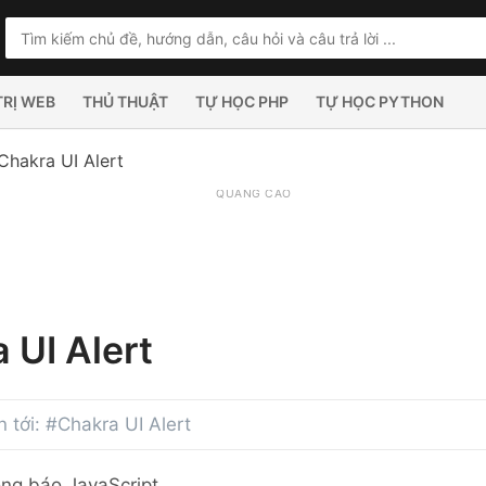
TRỊ WEB
THỦ THUẬT
TỰ HỌC PHP
TỰ HỌC PYTHON
Chakra UI Alert
QUẢNG CÁO
 UI Alert
an tới: #Chakra UI Alert
ông báo JavaScript