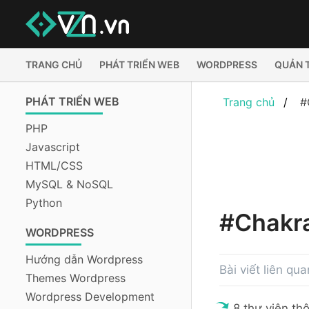
TRANG CHỦ
PHÁT TRIỂN WEB
WORDPRESS
QUẢN 
PHÁT TRIỂN WEB
Trang chủ
#
PHP
Javascript
HTML/CSS
MySQL & NoSQL
Python
#Chakra
WORDPRESS
Hướng dẫn Wordpress
Bài viết liên qu
Themes Wordpress
Wordpress Development
8 thư viện th