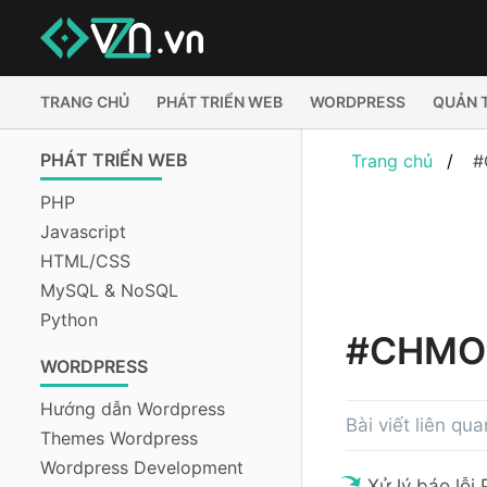
TRANG CHỦ
PHÁT TRIỂN WEB
WORDPRESS
QUẢN 
PHÁT TRIỂN WEB
Trang chủ
#
PHP
Javascript
HTML/CSS
MySQL & NoSQL
Python
#CHMO
WORDPRESS
Hướng dẫn Wordpress
Bài viết liên q
Themes Wordpress
Wordpress Development
Xử lý báo lỗi