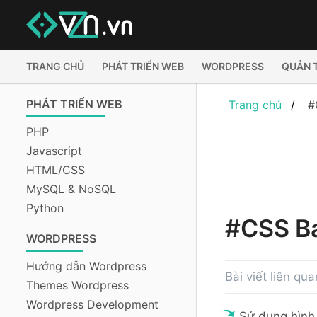
TRANG CHỦ
PHÁT TRIỂN WEB
WORDPRESS
QUẢN 
PHÁT TRIỂN WEB
Trang chủ
#
PHP
Javascript
HTML/CSS
MySQL & NoSQL
Python
#CSS B
WORDPRESS
Hướng dẫn Wordpress
Bài viết liên q
Themes Wordpress
Wordpress Development
Sử dụng hình