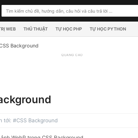
TRỊ WEB
THỦ THUẬT
TỰ HỌC PHP
TỰ HỌC PYTHON
CSS Background
QUẢNG CÁO
ackground
uan tới: #CSS Background
 ảnh WebP trong CSS Background