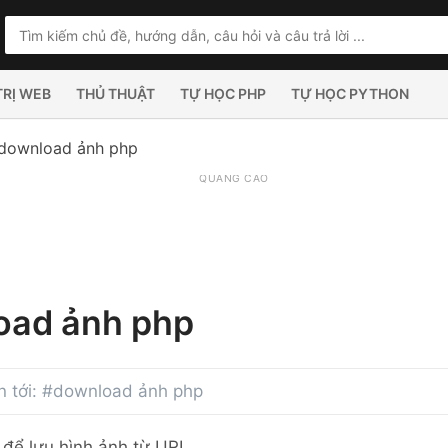
TRỊ WEB
THỦ THUẬT
TỰ HỌC PHP
TỰ HỌC PYTHON
download ảnh php
QUẢNG CÁO
oad ảnh php
an tới: #download ảnh php
để lưu hình ảnh từ URL