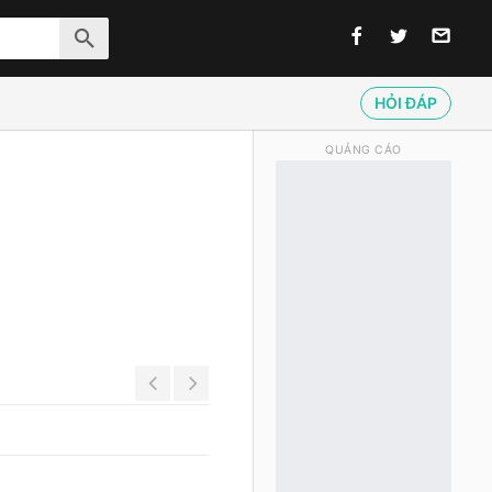
HỎI ĐÁP
QUẢNG CÁO