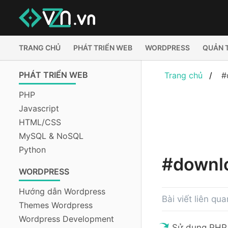
TRANG CHỦ
PHÁT TRIỂN WEB
WORDPRESS
QUẢN 
PHÁT TRIỂN WEB
Trang chủ
#
PHP
Javascript
HTML/CSS
MySQL & NoSQL
Python
#downl
WORDPRESS
Hướng dẫn Wordpress
Bài viết liên qu
Themes Wordpress
Wordpress Development
Sử dụng PHP 