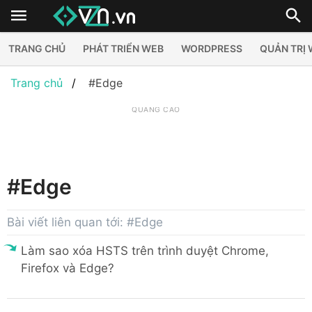
TRANG CHỦ
PHÁT TRIỂN WEB
WORDPRESS
QUẢN TRỊ
Trang chủ
#Edge
QUẢNG CÁO
#Edge
Bài viết liên quan tới: #Edge
Làm sao xóa HSTS trên trình duyệt Chrome,
Firefox và Edge?