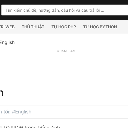
TRỊ WEB
THỦ THUẬT
TỰ HỌC PHP
TỰ HỌC PYTHON
English
QUẢNG CÁO
h
n tới: #English
 TO NOW trong tiếng Anh