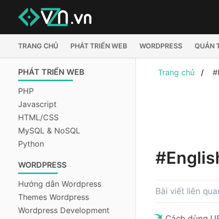
TRANG CHỦ
PHÁT TRIỂN WEB
WORDPRESS
QUẢN 
PHÁT TRIỂN WEB
Trang chủ
#
PHP
Javascript
HTML/CSS
MySQL & NoSQL
Python
#Englis
WORDPRESS
Hướng dẫn Wordpress
Bài viết liên qua
Themes Wordpress
Wordpress Development
Cách dùng UP