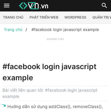
TRANG CHỦ
PHÁT TRIỂN WEB
WORDPRESS
QUẢN TRỊ
Trang chủ
#facebook login javascript example
QUẢNG CÁO
#facebook login javascript
example
Bài viết liên quan tới: #facebook login javascript
example
Hướng dẫn sử dụng addClass(), removeClass(),