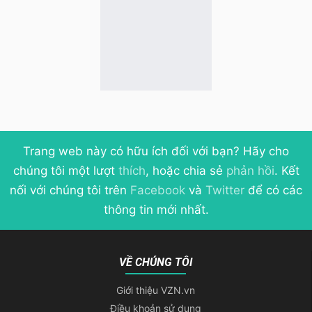
Trang web này có hữu ích đối với bạn? Hãy cho
chúng tôi một lượt
thích
, hoặc chia sẻ
phản hồi
. Kết
nối với chúng tôi trên
Facebook
và
Twitter
để có các
thông tin mới nhất.
VỀ CHÚNG TÔI
Giới thiệu VZN.vn
Điều khoản sử dụng