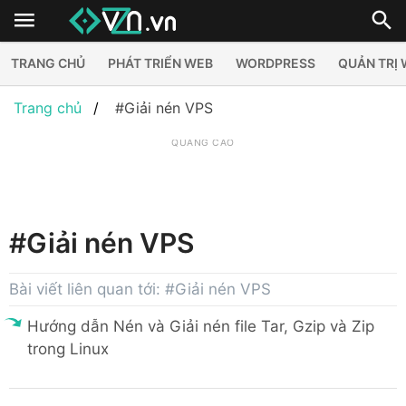
TRANG CHỦ
PHÁT TRIỂN WEB
WORDPRESS
QUẢN TRỊ
Trang chủ
#Giải nén VPS
QUẢNG CÁO
#Giải nén VPS
Bài viết liên quan tới: #Giải nén VPS
Hướng dẫn Nén và Giải nén file Tar, Gzip và Zip
trong Linux