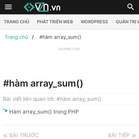
TRANG CHỦ
PHÁT TRIỂN WEB
WORDPRESS
QUẢN TRỊ
Trang chủ
#hàm array_sum()
QUẢNG CÁO
#hàm array_sum()
Bài viết liên quan tới: #hàm array_sum()
Hàm array_sum() trong PHP
BÀI TRƯỚC
BÀI TIẾP