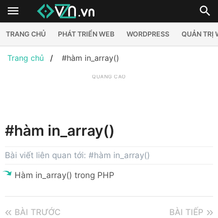
TRANG CHỦ
PHÁT TRIỂN WEB
WORDPRESS
QUẢN TRỊ
Trang chủ
#hàm in_array()
QUẢNG CÁO
#hàm in_array()
Bài viết liên quan tới: #hàm in_array()
Hàm in_array() trong PHP
BÀI TRƯỚC
BÀI TIẾP