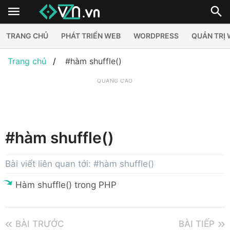
TRANG CHỦ
PHÁT TRIỂN WEB
WORDPRESS
QUẢN TRỊ
Trang chủ
#hàm shuffle()
QUẢNG CÁO
#hàm shuffle()
Bài viết liên quan tới: #hàm shuffle()
Hàm shuffle() trong PHP
BÀI TRƯỚC
BÀI TIẾP