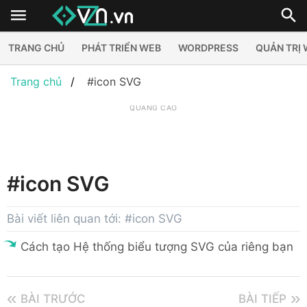
TRANG CHỦ
PHÁT TRIỂN WEB
WORDPRESS
QUẢN TRỊ
Trang chủ
#icon SVG
QUẢNG CÁO
#icon SVG
Bài viết liên quan tới: #icon SVG
Cách tạo Hệ thống biểu tượng SVG của riêng bạn
BÀI TRƯỚC
BÀI TIẾP