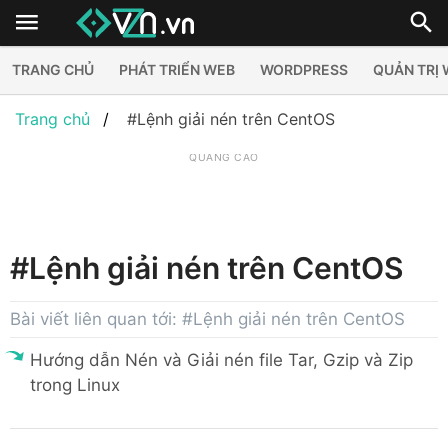
TRANG CHỦ
PHÁT TRIỂN WEB
WORDPRESS
QUẢN TRỊ
Trang chủ
#Lệnh giải nén trên CentOS
QUẢNG CÁO
#Lệnh giải nén trên CentOS
Bài viết liên quan tới: #Lệnh giải nén trên CentOS
Hướng dẫn Nén và Giải nén file Tar, Gzip và Zip
trong Linux