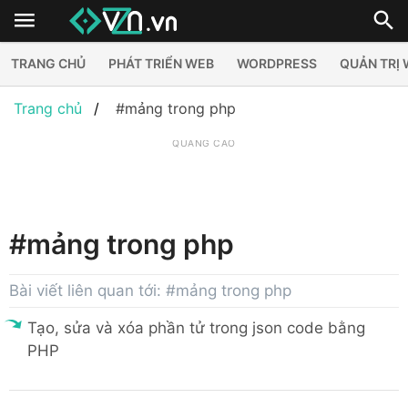
TRANG CHỦ
PHÁT TRIỂN WEB
WORDPRESS
QUẢN TRỊ
Trang chủ
#mảng trong php
QUẢNG CÁO
#mảng trong php
Bài viết liên quan tới: #mảng trong php
Tạo, sửa và xóa phần tử trong json code bằng
PHP