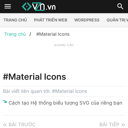
TRANG CHỦ
PHÁT TRIỂN WEB
WORDPRESS
QUẢN TRỊ
Trang chủ
#Material Icons
QUẢNG CÁO
#Material Icons
Bài viết liên quan tới: #Material Icons
Cách tạo Hệ thống biểu tượng SVG của riêng bạn
BÀI TRƯỚC
BÀI TIẾP