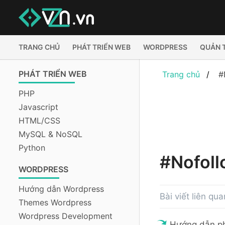
TRANG CHỦ
PHÁT TRIỂN WEB
WORDPRESS
QUẢN 
PHÁT TRIỂN WEB
Trang chủ
#
PHP
Javascript
HTML/CSS
MySQL & NoSQL
Python
#Nofoll
WORDPRESS
Hướng dẫn Wordpress
Bài viết liên qu
Themes Wordpress
Wordpress Development
Hướng dẫn ph