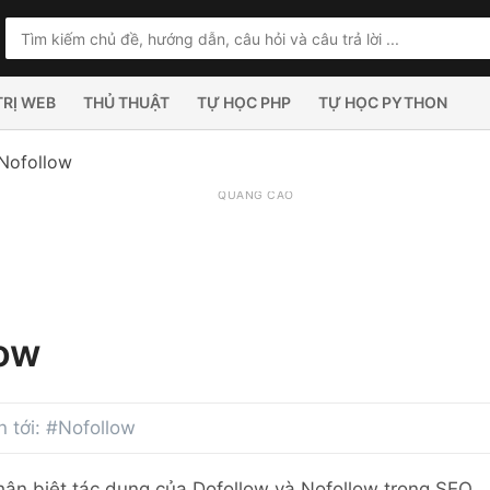
TRỊ WEB
THỦ THUẬT
TỰ HỌC PHP
TỰ HỌC PYTHON
Nofollow
QUẢNG CÁO
ow
an tới: #Nofollow
ân biệt tác dụng của Dofollow và Nofollow trong SEO