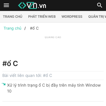
TRANG CHỦ
PHÁT TRIỂN WEB
WORDPRESS
QUẢN TRỊ
Trang chủ
#ổ C
QUẢNG CÁO
#ổ C
Bài viết liên quan tới: #ổ C
Xử lý trình trạng ổ C bị đầy trên máy tính Window
10